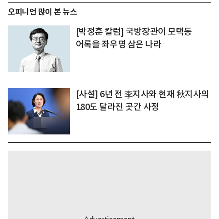
오피니언 많이 본 뉴스
[박정훈 칼럼] 국방장관이 모택동
어록을 좌우명 삼은 나라
[사설] 6년 전 李지사와 현재 秋지사의
180도 달라진 곳간 사정