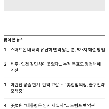
많이 본 뉴스
1
스마트폰 배터리 유난히 빨리 닳는 분, 5가지 해결 방법
2
제주·인천 김민석이 웃었다... 누적 득표도 정청래에
역전
3
이란전 공습 한계, 탄약 고갈… "美합참의장, 출구전략
모색중"
4
美법원 "대통령은 임시 세입자"... 트럼프 백악관