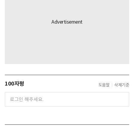
100자평
도움말
삭제기준