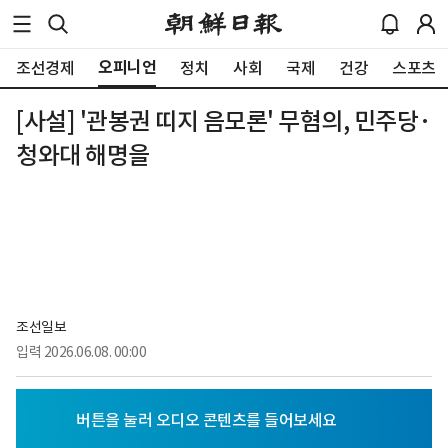
오피니언
조선경제
정치
사회
국제
건강
스포츠
[사설] '관봉권 띠지 음모론' 무혐의, 민주당·
청와대 해명을
조선일보
입력
2026.06.08. 00:00