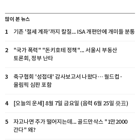
많이 본 뉴스
1
기존 '절세 계좌'까지 칼질... ISA 개편안에 개미들 분통
2
"국가 폭력" "돈키호테 정책"... 서울시 부동산
토론회, 정부 난타
3
축구협회 '성접대' 감사보고서 나왔다… 월드컵·
올림픽 심판 포함
4
[오늘의 운세] 8월 7일 금요일 (음력 6월 25일 癸丑)
5
자고나면 주가 떨어지는데... 골드만삭스 "1만2000
간다" 왜?