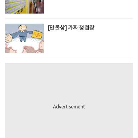
[만물상] 가짜 청첩장