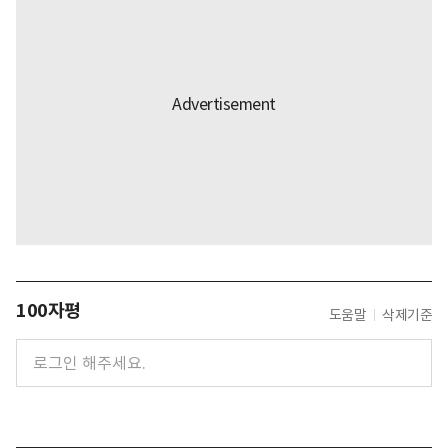
100자평
도움말
삭제기준