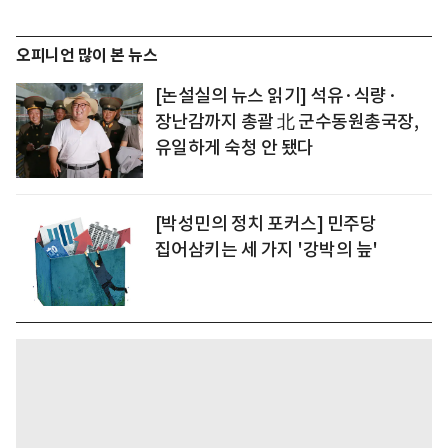
오피니언 많이 본 뉴스
[논설실의 뉴스 읽기] 석유·식량·
장난감까지 총괄 北 군수동원총국장,
유일하게 숙청 안 됐다
[박성민의 정치 포커스] 민주당
집어삼키는 세 가지 '강박의 늪'