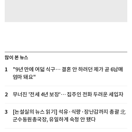
많이 본 뉴스
1
"9년 만에 여덟 식구… 결혼 안 하려던 제가 곧 6남매
엄마 돼요"
2
무너진 '전세 4년 보장'… 집주인 전화 두려운 세입자
3
[논설실의 뉴스 읽기] 석유·식량·장난감까지 총괄 北
군수동원총국장, 유일하게 숙청 안 됐다