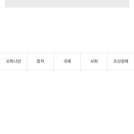
오피니언
정치
국제
사회
조선경제
문화·
조선
스포츠
건강
조선몰
연예
리더스
조선일보 공식 SNS
개인정보처리방침
사이트맵