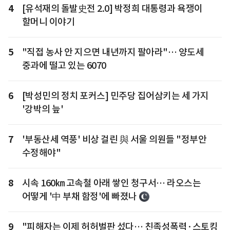
4
[유석재의 돌발史전 2.0] 박정희 대통령과 욕쟁이
할머니 이야기
5
"직접 농사 안 지으면 내년까지 팔아라"… 양도세
중과에 떨고 있는 6070
6
[박성민의 정치 포커스] 민주당 집어삼키는 세 가지
'강박의 늪'
7
'부동산세 역풍' 비상 걸린 與 서울 의원들 "정부안
수정해야"
8
시속 160㎞ 고속철 아래 쌓인 청구서… 라오스는
어떻게 '中 부채 함정'에 빠졌나
9
"피해자는 이제 허허벌판 섰다… 친족성폭력·스토킹