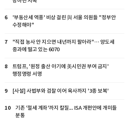
당하면 지옥"
6
'부동산세 역풍' 비상 걸린 與 서울 의원들 "정부안
수정해야"
7
"직접 농사 안 지으면 내년까지 팔아라"… 양도세
중과에 떨고 있는 6070
8
트럼프, '원정 출산 아기에 美시민권 부여 금지'
행정명령 서명
9
[사설] 사법부와 검찰 이어 육사까지 '3종 보복'
10
기존 '절세 계좌'까지 칼질... ISA 개편안에 개미들
분통