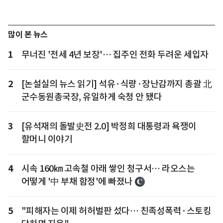
많이 본 뉴스
1
무너진 '전세 4년 보장'… 집주인 전화 두려운 세입자
2
[논설실의 뉴스 읽기] 석유·식량·장난감까지 총괄 北
군수동원총국장, 유일하게 숙청 안 됐다
3
[유석재의 돌발史전 2.0] 박정희 대통령과 욕쟁이
할머니 이야기
4
시속 160㎞ 고속철 아래 쌓인 청구서… 라오스는
어떻게 '中 부채 함정'에 빠졌나
5
"피해자는 이제 허허벌판 섰다… 친족성폭력·스토킹