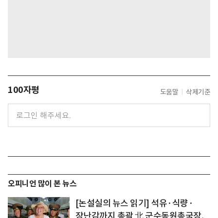
100자평
도움말
삭제기준
오피니언 많이 본 뉴스
[논설실의 뉴스 읽기] 석유·식량·
장난감까지 총괄 北 군수동원총국장,