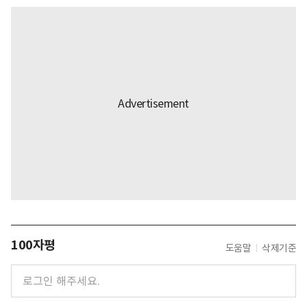
100자평
도움말
삭제기준