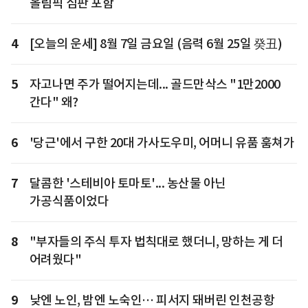
올림픽 심판 포함
4
[오늘의 운세] 8월 7일 금요일 (음력 6월 25일 癸丑)
5
자고나면 주가 떨어지는데... 골드만삭스 "1만2000
간다" 왜?
6
'당근'에서 구한 20대 가사도우미, 어머니 유품 훔쳐가
7
달콤한 '스테비아 토마토'... 농산물 아닌
가공식품이었다
8
"부자들의 주식 투자 법칙대로 했더니, 망하는 게 더
어려웠다"
9
낮엔 노인, 밤엔 노숙인… 피서지 돼버린 인천공항