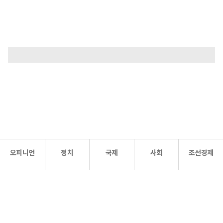
오피니언
정치
국제
사회
조선경제
문화·
조선
스포츠
건강
조선몰
연예
리더스
조선일보 공식 SNS