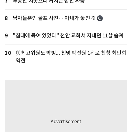
7
부동산 치솟으니 커지는 집안 싸움
8
남자들뿐인 골프 사진… 아내가 놓친 것
9
"침대에 묶여 있었다" 천안 교회서 지내던 11살 숨져
10
與최고위원도 박빙... 친명 박선원 1위로 친청 최민희
역전