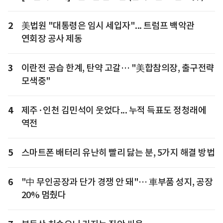
2
美법원 "대통령은 임시 세입자"... 트럼프 백악관
연회장 공사 제동
3
이란전 공습 한계, 탄약 고갈… "美합참의장, 출구전략
모색중"
4
제주·인천 김민석이 웃었다... 누적 득표도 정청래에
역전
5
스마트폰 배터리 유난히 빨리 닳는 분, 5가지 해결 방법
6
"中 무인공장과 단가 경쟁 안 돼"… 車부품 성지, 공장
20% 멈췄다