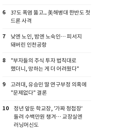
6
37도 폭염 뚫고... 美해병대 한반도 첫
드론 사격
7
낮엔 노인, 밤엔 노숙인… 피서지
돼버린 인천공항
8
"부자들의 주식 투자 법칙대로
했더니, 망하는 게 더 어려웠다"
9
고려대, 유승민 딸 연구부정 의혹에
"문제없다" 결론
10
정년 앞둔 학교장, '가짜 청첩장'
돌려 수백만원 챙겨… 교장실엔
러닝머신도