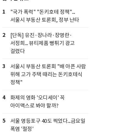
1
"국가 폭력" "돈키호테 정책"...
서울시 부동산 토론회, 정부 난타
2
[단독] 유진·장나라·장영란·
서정희... 뷰티제품 뻥튀기 광고
걸렸다
3
서울시 부동산 토론회 "배 아픈 사람
위해 고가 주택 때리는 돈키호테식
정책"
4
화제의 영화 '오디세이' 꼭
아이맥스로 봐야 할까?
5
서울 영등포구 40도 찍었다...금요일
폭염 '절정'