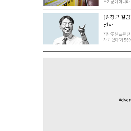
투기꾼이 아니라 수
[김창균 칼럼]
선사
지난주 발표된 전
하고 있다’가 56%