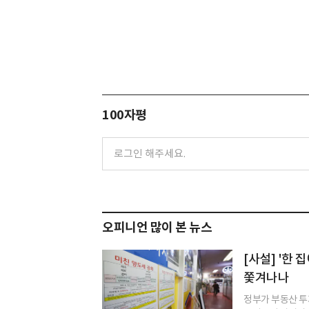
100자평
오피니언 많이 본 뉴스
[사설] '한
쫓겨나나
정부가 부동산 투