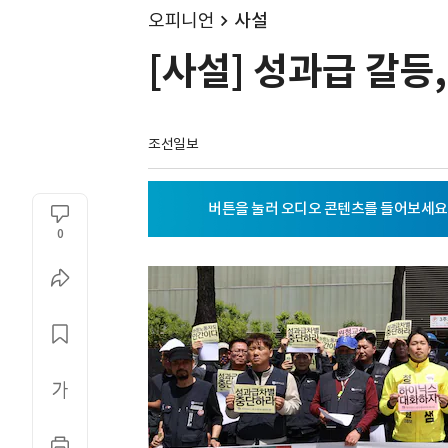
오피니언
사설
[사설] 성과급 갈등
조선일보
0