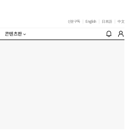
신문구독
|
English
|
日本語
|
中文
콘텐츠판