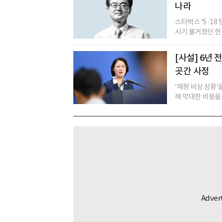
나라
스타벅스 ‘5·18
시기 불거졌던 한 화
[사설] 6년
곳간 사정
‘재정 비상 상황
해 막대한 비용을