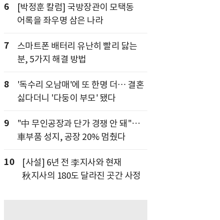
6
[박정훈 칼럼] 국방장관이 모택동
어록을 좌우명 삼은 나라
7
스마트폰 배터리 유난히 빨리 닳는
분, 5가지 해결 방법
8
'독수리 오남매'에 또 한명 더… 결혼
싫다더니 '다둥이 부모' 됐다
9
"中 무인공장과 단가 경쟁 안 돼"…
車부품 성지, 공장 20% 멈췄다
10
[사설] 6년 전 李지사와 현재
秋지사의 180도 달라진 곳간 사정