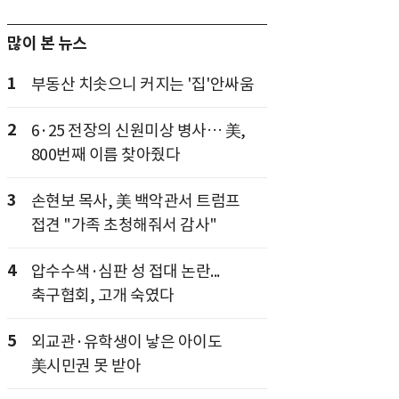
많이 본 뉴스
1
부동산 치솟으니 커지는 '집'안싸움
2
6·25 전장의 신원미상 병사… 美,
800번째 이름 찾아줬다
3
손현보 목사, 美 백악관서 트럼프
접견 "가족 초청해줘서 감사"
4
압수수색·심판 성 접대 논란...
축구협회, 고개 숙였다
5
외교관·유학생이 낳은 아이도
美시민권 못 받아