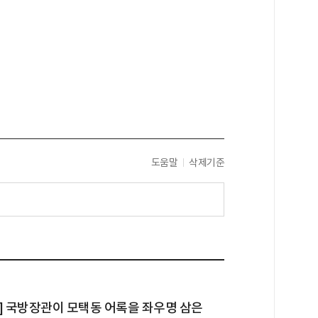
도움말
삭제기준
] 국방장관이 모택동 어록을 좌우명 삼은