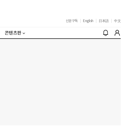
신문구독
|
English
|
日本語
|
中文
콘텐츠판