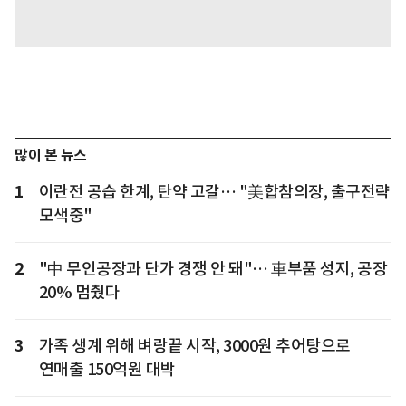
많이 본 뉴스
1
이란전 공습 한계, 탄약 고갈… "美합참의장, 출구전략
모색중"
2
"中 무인공장과 단가 경쟁 안 돼"… 車부품 성지, 공장
20% 멈췄다
3
가족 생계 위해 벼랑끝 시작, 3000원 추어탕으로
연매출 150억원 대박