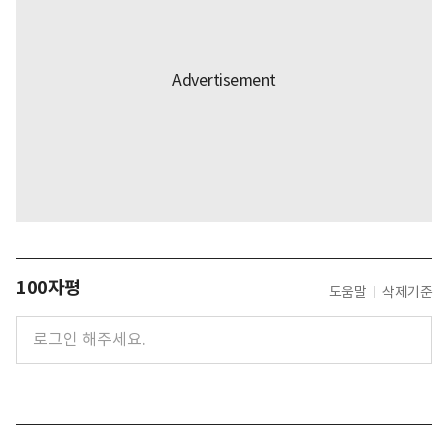
100자평
도움말
삭제기준