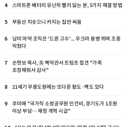
4
스마트폰 배터리 유난히 빨리 닳는 분, 5가지 해결 방법
5
부동산 치솟으니 커지는 집안 싸움
6
남미 마약 조직은 '드론 고수'... 우크라 용병 뛰며 조종
익혔다
7
손현보 목사, 美 백악관서 트럼프 접견 "가족
초청해줘서 감사"
8
21세기 무릉도원에는 또다른 황도·백도 있다
9
추미애 "국가직 소방공무원 인건비, 경기도가 1조원
이상 부담… 재정 개혁 시급"