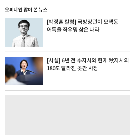
오피니언 많이 본 뉴스
[박정훈 칼럼] 국방장관이 모택동
어록을 좌우명 삼은 나라
[사설] 6년 전 李지사와 현재 秋지사의
180도 달라진 곳간 사정