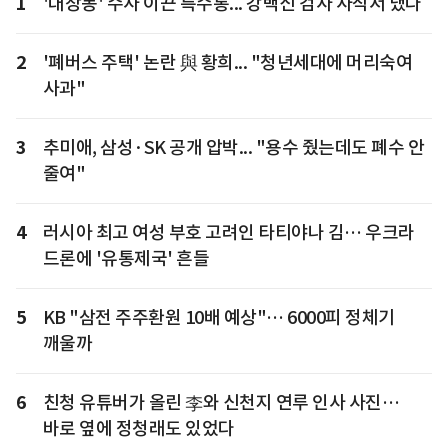
1
'대장동' 수사 이끈 특수통... 강백신 검사 사직서 냈다
2
'폐버스 주택' 논란 與 황희... "청년세대에 머리숙여
사과"
3
추미애, 삼성·SK 공개 압박... "용수 줬는데도 폐수 안
줄여"
4
러시아 최고 여성 부호 고려인 타티야나 김… 우크라
드론에 '유통제국' 흔들
5
KB "삼전 주주환원 10배 예상"… 6000피 정체기
깨울까
6
친청 유튜버가 올린 李와 신천지 연루 인사 사진…
바로 옆에 정청래도 있었다