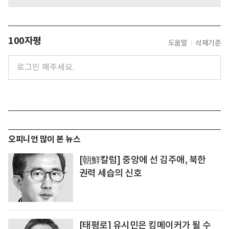
100자평
도움말
삭제기준
오피니언 많이 본 뉴스
[朝鮮칼럼] 중앙에 선 김주애, 북한
권력 세습의 신호
[태평로] 유시민은 킹메이커가 될 수