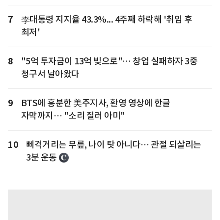
7
李대통령 지지율 43.3%... 4주째 하락해 '취임 후
최저'
8
"5억 투자금이 13억 빚으로"… 창업 실패하자 3중
청구서 날아왔다
9
BTS에 흥분한 美주지사, 환영 영상에 한글
자막까지… "소리 질러 아미"
10
삐걱거리는 무릎, 나이 탓 아니다… 관절 되살리는
3분 운동