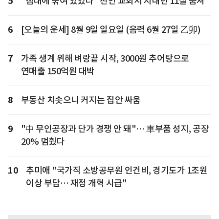
5
"침대에 묶여 있었다" 천안 교회서 지내던 11살 숨져
6
[오늘의 운세] 8월 9일 일요일 (음력 6월 27일 乙卯)
7
가족 생계 위해 벼랑끝 시작, 3000원 추어탕으로
연매출 150억원 대박
8
부동산 치솟으니 커지는 집안 싸움
9
"中 무인공장과 단가 경쟁 안 돼"… 車부품 성지, 공장
20% 멈췄다
10
추미애 "국가직 소방공무원 인건비, 경기도가 1조원
이상 부담… 재정 개혁 시급"