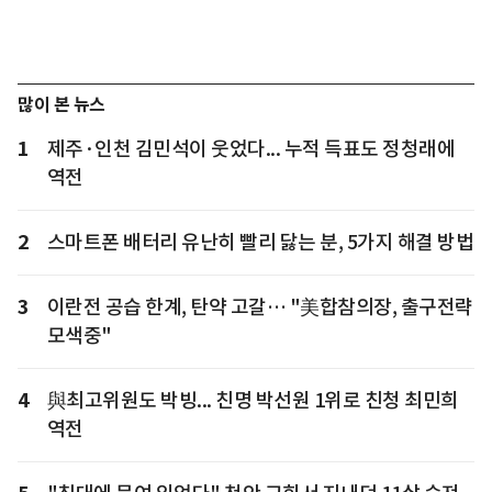
많이 본 뉴스
1
제주·인천 김민석이 웃었다... 누적 득표도 정청래에
역전
2
스마트폰 배터리 유난히 빨리 닳는 분, 5가지 해결 방법
3
이란전 공습 한계, 탄약 고갈… "美합참의장, 출구전략
모색중"
4
與최고위원도 박빙... 친명 박선원 1위로 친청 최민희
역전