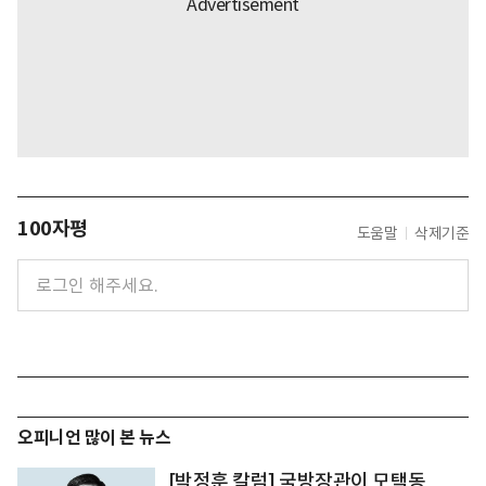
100자평
도움말
삭제기준
오피니언 많이 본 뉴스
[박정훈 칼럼] 국방장관이 모택동