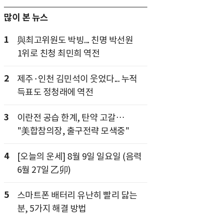
많이 본 뉴스
1
與최고위원도 박빙... 친명 박선원
1위로 친청 최민희 역전
2
제주·인천 김민석이 웃었다... 누적
득표도 정청래에 역전
3
이란전 공습 한계, 탄약 고갈…
"美합참의장, 출구전략 모색중"
4
[오늘의 운세] 8월 9일 일요일 (음력
6월 27일 乙卯)
5
스마트폰 배터리 유난히 빨리 닳는
분, 5가지 해결 방법