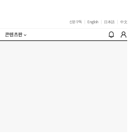
신문구독
|
English
|
日本語
|
中文
콘텐츠판