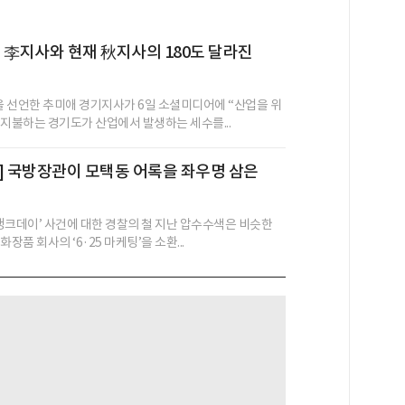
 전 李지사와 현재 秋지사의 180도 달라진
’을 선언한 추미애 경기지사가 6일 소셜미디어에 “산업을 위
 지불하는 경기도가 산업에서 발생하는 세수를...
] 국방장관이 모택동 어록을 좌우명 삼은
 탱크데이’ 사건에 대한 경찰의 철 지난 압수수색은 비슷한
장품 회사의 ‘6·25 마케팅’을 소환...