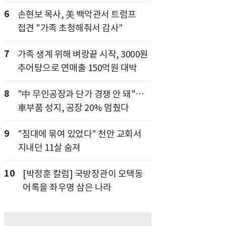
6
손현보 목사, 美 백악관서 트럼프
접견 "가족 초청해줘서 감사"
7
가족 생계 위해 벼랑끝 시작, 3000원
추어탕으로 연매출 150억원 대박
8
"中 무인공장과 단가 경쟁 안 돼"…
車부품 성지, 공장 20% 멈췄다
9
"침대에 묶여 있었다" 천안 교회서
지내던 11살 숨져
10
[박정훈 칼럼] 국방장관이 모택동
어록을 좌우명 삼은 나라