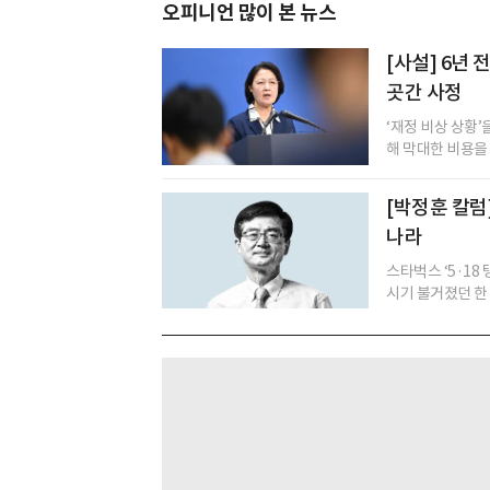
오피니언 많이 본 뉴스
[사설] 6년
곳간 사정
‘재정 비상 상황
해 막대한 비용을
[박정훈 칼럼
나라
스타벅스 ‘5·18
시기 불거졌던 한 화