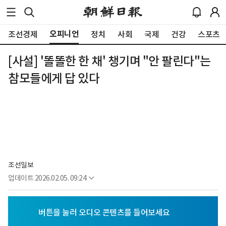
오피니언
조선경제
정치
사회
국제
건강
스포츠
[사설] '똘똘한 한 채' 챙기며 "안 팔린다"는
참모들에게 답 있다
조선일보
업데이트
2026.02.05. 09:24