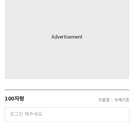
100자평
도움말
삭제기준