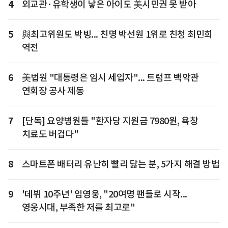
4
외교관·유학생이 낳은 아이도 美시민권 못 받아
5
與최고위원도 박빙... 친명 박선원 1위로 친청 최민희
역전
6
美법원 "대통령은 임시 세입자"... 트럼프 백악관
연회장 공사 제동
7
[단독] 요양병원들 "환자당 지원금 7980원, 욕창
치료도 버겁다"
8
스마트폰 배터리 유난히 빨리 닳는 분, 5가지 해결 방법
9
'데뷔 10주년' 임영웅, "20여명 팬들로 시작...
영웅시대, 부족한 저를 최고로"