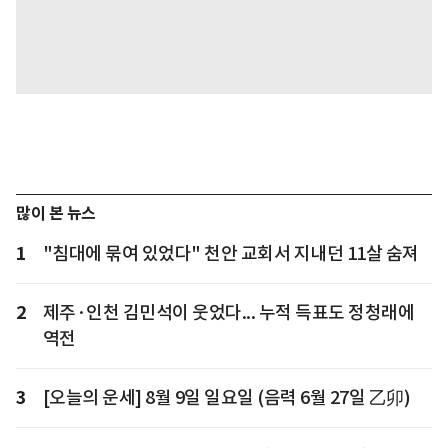
많이 본 뉴스
1
"침대에 묶여 있었다" 천안 교회서 지내던 11살 숨져
2
제주·인천 김민석이 웃었다... 누적 득표도 정청래에
역전
3
[오늘의 운세] 8월 9일 일요일 (음력 6월 27일 乙卯)