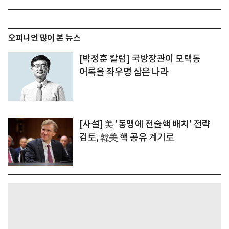
오피니언 많이 본 뉴스
[박정훈 칼럼] 국방장관이 모택동
어록을 좌우명 삼은 나라
[사설] 美 '동맹에 전술핵 배치' 전략
검토, 韓美 핵 공유 계기로