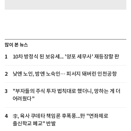
많이 본 뉴스
1
10차 방정식 된 보유세... '양포 세무사' 재등장할 판
2
낮엔 노인, 밤엔 노숙인… 피서지 돼버린 인천공항
3
"부자들의 주식 투자 법칙대로 했더니, 망하는 게 더
어려웠다"
4
李, 육사 쿠데타 책임론 후폭풍...野 "연좌제로
출신학교 폐교" 반발