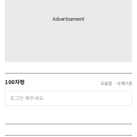
100자평
도움말
삭제기준