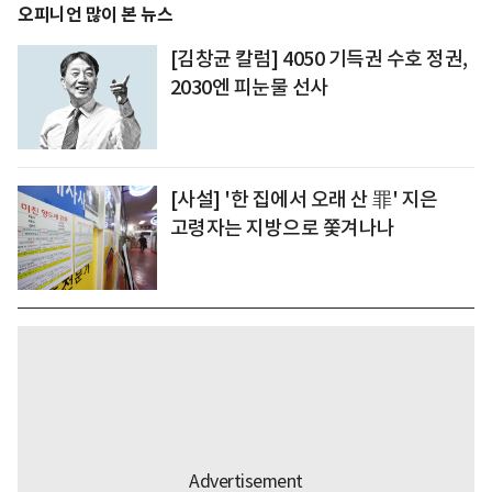
오피니언 많이 본 뉴스
[김창균 칼럼] 4050 기득권 수호 정권,
2030엔 피눈물 선사
[사설] '한 집에서 오래 산 罪' 지은
고령자는 지방으로 쫓겨나나