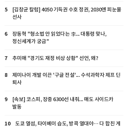
5
[김창균 칼럼] 4050 기득권 수호 정권, 2030엔 피눈물
선사
6
장동혁 "형소법 안 읽었다는 李... 대통령 맞나,
정신세계가 궁금"
7
추미애 "경기도 재정 비상 상황" 선언, 왜?
8
제미나이 개발 이끈 '구글 전설'... 수석과학자 제프 딘
퇴사
9
[속보] 코스피, 장중 6300선 내줘... 매도 사이드카
발동
10
도쿄 열섬, 타이베이 습도, 방콕 열대야… 다 합친 게