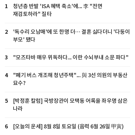
1
청년층 반발 'ISA 혜택 축소'에... 李 "전면
재검토하라" 질타
2
'독수리 오남매'에 또 한명 더… 결혼 싫다더니 '다둥이
부모' 됐다
3
"모즈타바 매우 위독하다... 이란 수뇌부내 소문 파다"
4
"폐기 버스 개조해 청년주택"... 與 3선 의원의 부동산
묘수?
5
[박정훈 칼럼] 국방장관이 모택동 어록을 좌우명 삼은
나라
6
[오늘의 운세] 8월 8일 토요일 (음력 6월 26일 甲寅)