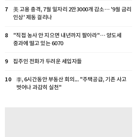
7
美 고용 충격, 7월 일자리 2만3000개 감소… '9월 금리
인상' 제동 걸리나
8
"직접 농사 안 지으면 내년까지 팔아라"… 양도세
중과에 떨고 있는 6070
9
집주인 전화가 두려운 세입자들
10
李, 6시간동안 부동산 회의... "주택공급, 기존 사고
벗어나 과감히 실천"