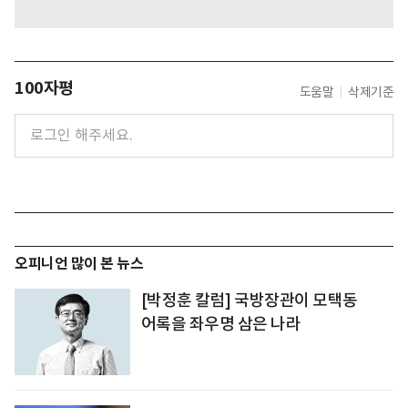
100자평
도움말
삭제기준
오피니언 많이 본 뉴스
[박정훈 칼럼] 국방장관이 모택동
어록을 좌우명 삼은 나라