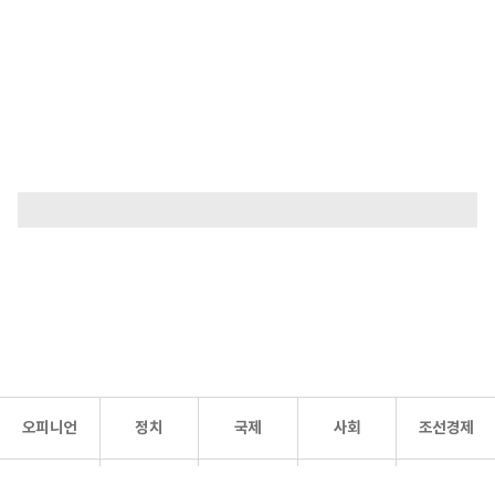
오피니언
정치
국제
사회
조선경제
문화·
조선
스포츠
건강
조선몰