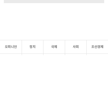
오피니언
정치
국제
사회
조선경제
문화·
조선
스포츠
건강
조선몰
연예
리더스
조선일보 공식 SNS
개인정보처리방침
사이트맵
Copyright 조선일보 All rights reserved. 무단 전재 및 재배포 금지.