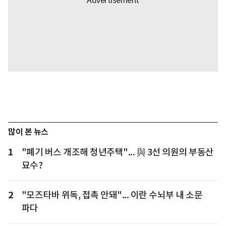
많이 본 뉴스
1
"폐기 버스 개조해 청년주택"... 與 3선 의원의 부동산
묘수?
2
"모즈타바 위독, 접촉 안돼"... 이란 수뇌부 내 소문
파다