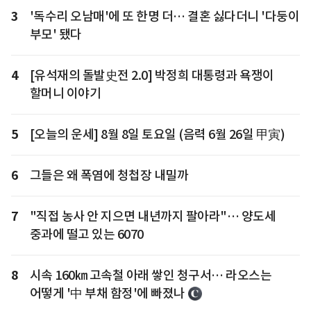
3
'독수리 오남매'에 또 한명 더… 결혼 싫다더니 '다둥이
부모' 됐다
4
[유석재의 돌발史전 2.0] 박정희 대통령과 욕쟁이
할머니 이야기
5
[오늘의 운세] 8월 8일 토요일 (음력 6월 26일 甲寅)
6
그들은 왜 폭염에 청첩장 내밀까
7
"직접 농사 안 지으면 내년까지 팔아라"… 양도세
중과에 떨고 있는 6070
8
시속 160㎞ 고속철 아래 쌓인 청구서… 라오스는
어떻게 '中 부채 함정'에 빠졌나