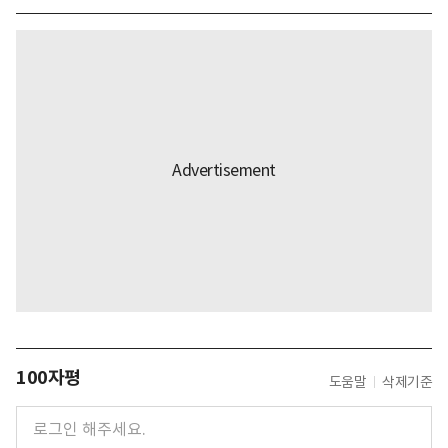
100자평
도움말
삭제기준