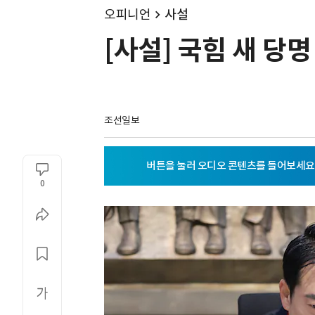
오피니언
사설
[사설] 국힘 새 당명
조선일보
0