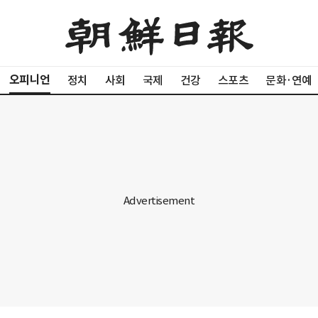
오피니언
정치
사회
국제
건강
스포츠
문화·연예