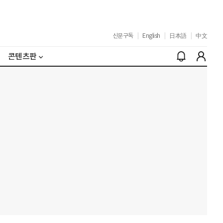
신문구독
|
English
|
日本語
|
中文
콘텐츠판