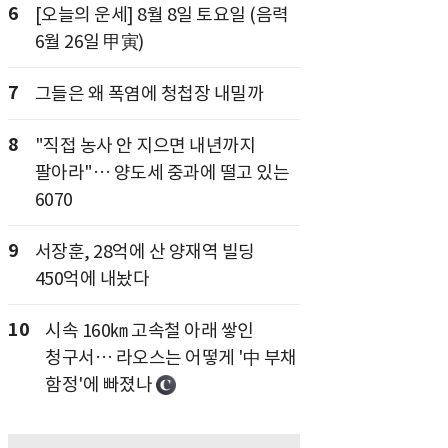
6
[오늘의 운세] 8월 8일 토요일 (음력
6월 26일 甲寅)
7
그들은 왜 폭염에 청첩장 내밀까
8
"직접 농사 안 지으면 내년까지
팔아라"… 양도세 중과에 떨고 있는
6070
9
서장훈, 28억에 산 양재역 빌딩
450억에 내놨다
10
시속 160㎞ 고속철 아래 쌓인
청구서… 라오스는 어떻게 '中 부채
함정'에 빠졌나