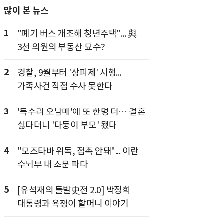
많이 본 뉴스
1
"폐기 버스 개조해 청년주택"... 與
3선 의원의 부동산 묘수?
2
경찰, 9월부터 '상피제' 시행...
가족사건 직접 수사 못한다
3
'독수리 오남매'에 또 한명 더… 결혼
싫다더니 '다둥이 부모' 됐다
4
"모즈타바 위독, 접촉 안돼"... 이란
수뇌부 내 소문 파다
5
[유석재의 돌발史전 2.0] 박정희
대통령과 욕쟁이 할머니 이야기