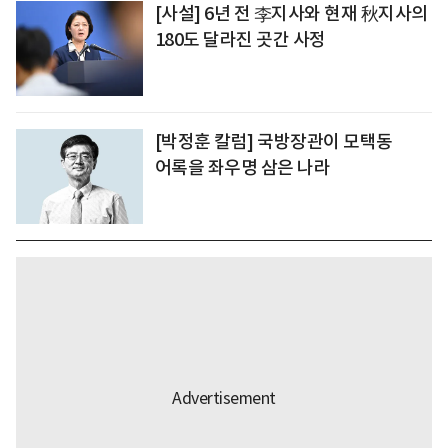
[사설] 6년 전 李지사와 현재 秋지사의
180도 달라진 곳간 사정
[박정훈 칼럼] 국방장관이 모택동
어록을 좌우명 삼은 나라