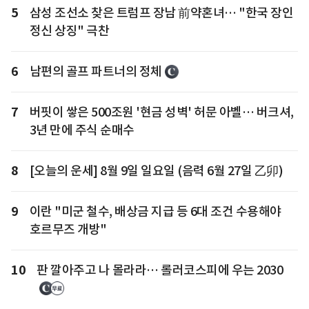
5
삼성 조선소 찾은 트럼프 장남 前약혼녀… "한국 장인
정신 상징" 극찬
6
남편의 골프 파트너의 정체
7
버핏이 쌓은 500조원 '현금 성벽' 허문 아벨… 버크셔,
3년 만에 주식 순매수
8
[오늘의 운세] 8월 9일 일요일 (음력 6월 27일 乙卯)
9
이란 "미군 철수, 배상금 지급 등 6대 조건 수용해야
호르무즈 개방"
10
판 깔아주고 나 몰라라… 롤러코스피에 우는 2030