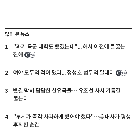
많이 본 뉴스
1
"과거 육군 대학도 뺏겼는데"... 해사 이전에 들끓는
진해
2
여야 모두의 적이 됐다... 정성호 법무의 딜레마
3
뱃길 막혀 답답한 산유국들… 유조선 사서 기름길
뚫는다
4
"부시가 즉각 사과하게 했어야 했다"…美대사가 평생
후회한 순간