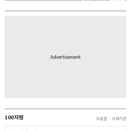
100자평
도움말
삭제기준