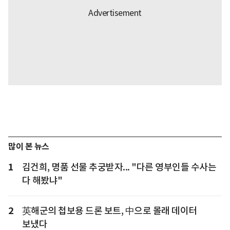
많이 본 뉴스
1
김건희, 명품 선물 추궁받자... "다른 영부인들 수사는
다 해봤냐"
2
英해군의 첩보용 드론 보트, 中으로 몰래 데이터
보냈다