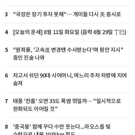
3
"국장은 장기 투자 못해"… 개미들 다시 美 증시로
4
[오늘의 운세] 8월 11일 화요일 (음력 6월 29일 丁巳)
5
"원희룡, '고속道 변경땐 수사받는다'며 원안 지시"
증인 진술 나와
6
차고서 쉬던 90대 시어머니, 며느리 주차 차량에 치여
숨져
7
태풍 '찬홈' 오면 35도 폭염 꺾일까… "일시적으로
완화되도 이어질 것"
8
'중국몽' 함께 꾸다 中만 웃는다...라오스를 빚
수렁으로 내몬 1035km 철도