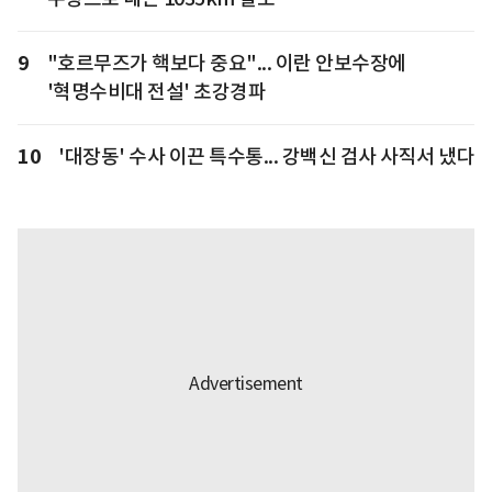
9
"호르무즈가 핵보다 중요"... 이란 안보수장에
'혁명수비대 전설' 초강경파
10
'대장동' 수사 이끈 특수통... 강백신 검사 사직서 냈다