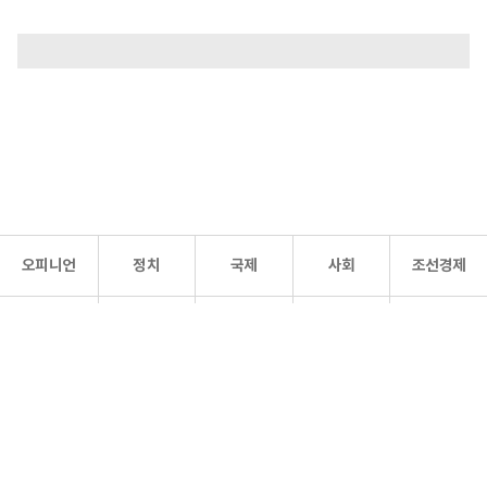
오피니언
정치
국제
사회
조선경제
문화·
조선
스포츠
건강
조선몰
연예
리더스
조선일보 공식 SNS