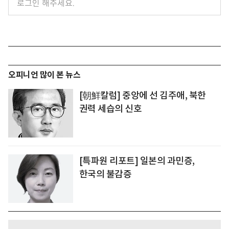
오피니언 많이 본 뉴스
[朝鮮칼럼] 중앙에 선 김주애, 북한
권력 세습의 신호
[특파원 리포트] 일본의 과민증,
한국의 불감증