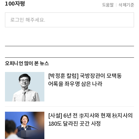
100자평
도움말
삭제기준
오피니언 많이 본 뉴스
[박정훈 칼럼] 국방장관이 모택동
어록을 좌우명 삼은 나라
[사설] 6년 전 李지사와 현재 秋지사의
180도 달라진 곳간 사정