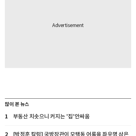
많이 본 뉴스
1
부동산 치솟으니 커지는 '집'안싸움
2
[박정훈 칼럼] 국방장관이 모택동 어록을 좌우명 삼은