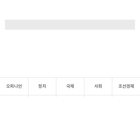
오피니언
정치
국제
사회
조선경제
문화·
조선
스포츠
건강
조선몰
연예
리더스
조선일보 공식 SNS