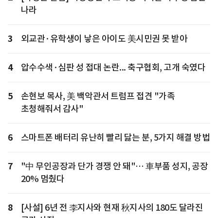
나라
3
외교관·유학생이 낳은 아이도 美시민권 못 받아
4
압수수색·심판 성 접대 논란... 축구협회, 고개 숙였다
5
손현보 목사, 美 백악관서 트럼프 접견 "가족
초청해줘서 감사"
6
스마트폰 배터리 유난히 빨리 닳는 분, 5가지 해결 방법
7
"中 무인공장과 단가 경쟁 안 돼"… 車부품 성지, 공장
20% 멈췄다
8
[사설] 6년 전 李지사와 현재 秋지사의 180도 달라진