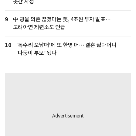
곳간 사정
9
中 광물 의존 끊겠다는 美, 4조원 투자 발표…
고려아연 제련소도 언급
10
'독수리 오남매'에 또 한명 더… 결혼 싫다더니
'다둥이 부모' 됐다