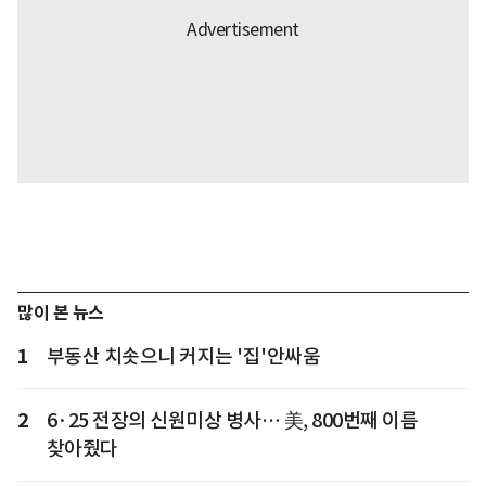
많이 본 뉴스
1
부동산 치솟으니 커지는 '집'안싸움
2
6·25 전장의 신원미상 병사… 美, 800번째 이름
찾아줬다