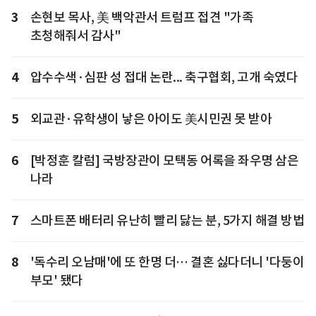
3
손현보 목사, 美 백악관서 트럼프 접견 "가족
초청해줘서 감사"
4
압수수색·심판 성 접대 논란... 축구협회, 고개 숙였다
5
외교관·유학생이 낳은 아이도 美시민권 못 받아
6
[박정훈 칼럼] 국방장관이 모택동 어록을 좌우명 삼은
나라
7
스마트폰 배터리 유난히 빨리 닳는 분, 5가지 해결 방법
8
'독수리 오남매'에 또 한명 더… 결혼 싫다더니 '다둥이
부모' 됐다