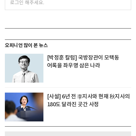
오피니언 많이 본 뉴스
[박정훈 칼럼] 국방장관이 모택동
어록을 좌우명 삼은 나라
[사설] 6년 전 李지사와 현재 秋지사의
180도 달라진 곳간 사정