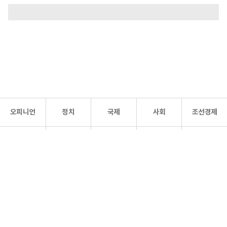
오피니언
정치
국제
사회
조선경제
문화·
조선
스포츠
건강
조선몰
연예
리더스
조선일보 공식 SNS
개인정보처리방침
사이트맵