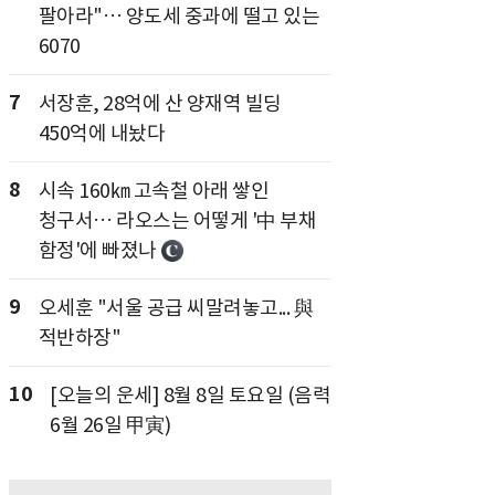
팔아라"… 양도세 중과에 떨고 있는
6070
7
서장훈, 28억에 산 양재역 빌딩
450억에 내놨다
8
시속 160㎞ 고속철 아래 쌓인
청구서… 라오스는 어떻게 '中 부채
함정'에 빠졌나
9
오세훈 "서울 공급 씨말려놓고... 與
적반하장"
10
[오늘의 운세] 8월 8일 토요일 (음력
6월 26일 甲寅)