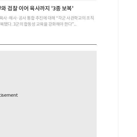
부와 검찰 이어 육사까지 '3종 보복'
육사·해사·공사 통합 추진에 대해 “각군 사관학교의 조직
복됐다. 3군의 합동성 교육을 강화해야 한다”...