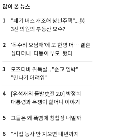
많이 본 뉴스
1
"폐기 버스 개조해 청년주택"... 與
3선 의원의 부동산 묘수?
2
'독수리 오남매'에 또 한명 더… 결혼
싫다더니 '다둥이 부모' 됐다
3
모즈타바 위독설... "순교 임박"
"만나기 어려워"
4
[유석재의 돌발史전 2.0] 박정희
대통령과 욕쟁이 할머니 이야기
5
그들은 왜 폭염에 청첩장 내밀까
6
"직접 농사 안 지으면 내년까지