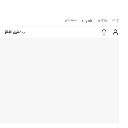
신문구독
|
English
|
日本語
|
中文
콘텐츠판