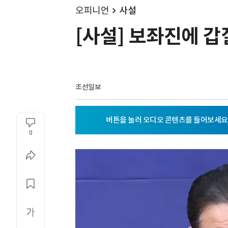
오피니언
사설
[사설] 보좌진에 갑
조선일보
0