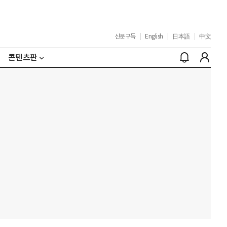
신문구독
|
English
|
日本語
|
中文
콘텐츠판