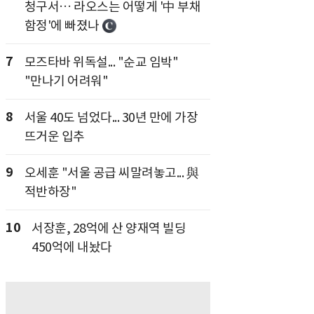
청구서… 라오스는 어떻게 '中 부채
함정'에 빠졌나
7
모즈타바 위독설... "순교 임박"
"만나기 어려워"
8
서울 40도 넘었다... 30년 만에 가장
뜨거운 입추
9
오세훈 "서울 공급 씨말려놓고... 與
적반하장"
10
서장훈, 28억에 산 양재역 빌딩
450억에 내놨다