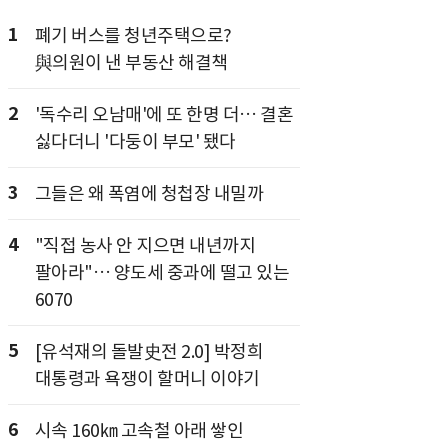
1
폐기 버스를 청년주택으로?
與의원이 낸 부동산 해결책
2
'독수리 오남매'에 또 한명 더… 결혼
싫다더니 '다둥이 부모' 됐다
3
그들은 왜 폭염에 청첩장 내밀까
4
"직접 농사 안 지으면 내년까지
팔아라"… 양도세 중과에 떨고 있는
6070
5
[유석재의 돌발史전 2.0] 박정희
대통령과 욕쟁이 할머니 이야기
6
시속 160㎞ 고속철 아래 쌓인