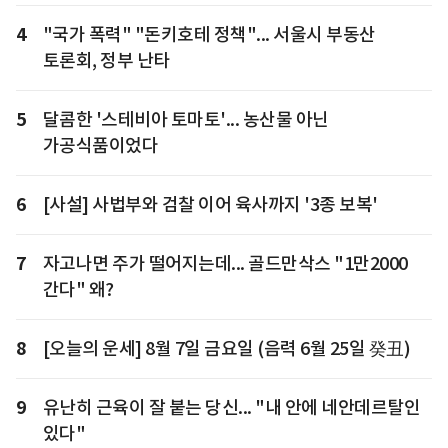
4
"국가 폭력" "돈키호테 정책"... 서울시 부동산
토론회, 정부 난타
5
달콤한 '스테비아 토마토'... 농산물 아닌
가공식품이었다
6
[사설] 사법부와 검찰 이어 육사까지 '3종 보복'
7
자고나면 주가 떨어지는데... 골드만삭스 "1만2000
간다" 왜?
8
[오늘의 운세] 8월 7일 금요일 (음력 6월 25일 癸丑)
9
유난히 근육이 잘 붙는 당신... "내 안에 네안데르탈인
있다"