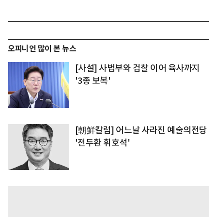
오피니언 많이 본 뉴스
[사설] 사법부와 검찰 이어 육사까지
'3종 보복'
[朝鮮칼럼] 어느날 사라진 예술의전당
'전두환 휘호석'