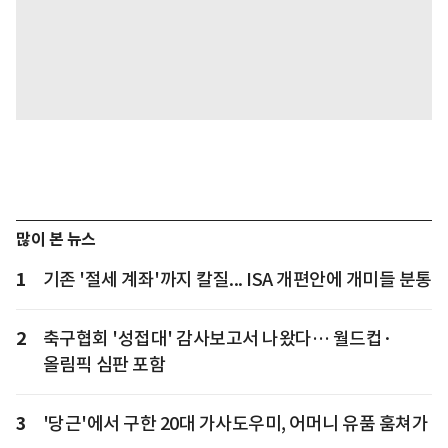
많이 본 뉴스
1
기존 '절세 계좌'까지 칼질... ISA 개편안에 개미들 분통
2
축구협회 '성접대' 감사보고서 나왔다… 월드컵·
올림픽 심판 포함
3
'당근'에서 구한 20대 가사도우미, 어머니 유품 훔쳐가