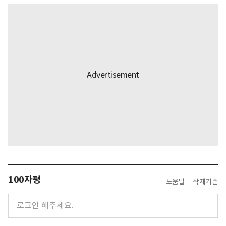
100자평
도움말
삭제기준