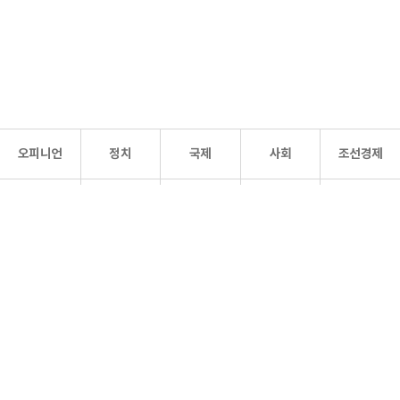
오피니언
정치
국제
사회
조선경제
문화·
조선
스포츠
건강
조선몰
연예
리더스
조선일보 공식 SNS
개인정보처리방침
사이트맵
Copyright 조선일보 All rights reserved. 무단 전재 및 재배포 금지.