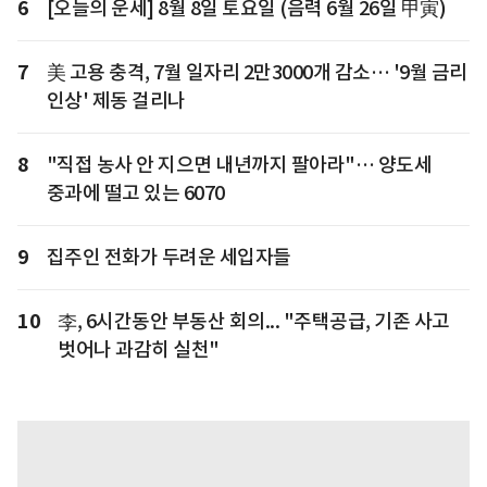
6
[오늘의 운세] 8월 8일 토요일 (음력 6월 26일 甲寅)
7
美 고용 충격, 7월 일자리 2만3000개 감소… '9월 금리
인상' 제동 걸리나
8
"직접 농사 안 지으면 내년까지 팔아라"… 양도세
중과에 떨고 있는 6070
9
집주인 전화가 두려운 세입자들
10
李, 6시간동안 부동산 회의... "주택공급, 기존 사고
벗어나 과감히 실천"