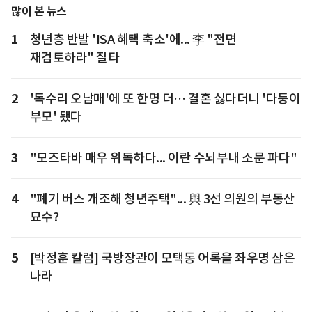
많이 본 뉴스
1
청년층 반발 'ISA 혜택 축소'에... 李 "전면
재검토하라" 질타
2
'독수리 오남매'에 또 한명 더… 결혼 싫다더니 '다둥이
부모' 됐다
3
"모즈타바 매우 위독하다... 이란 수뇌부내 소문 파다"
4
"폐기 버스 개조해 청년주택"... 與 3선 의원의 부동산
묘수?
5
[박정훈 칼럼] 국방장관이 모택동 어록을 좌우명 삼은
나라