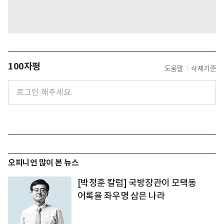
100자평
도움말
삭제기준
오피니언 많이 본 뉴스
[박정훈 칼럼] 국방장관이 모택동
어록을 좌우명 삼은 나라