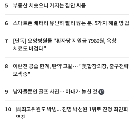
5
부동산 치솟으니 커지는 집안 싸움
6
스마트폰 배터리 유난히 빨리 닳는 분, 5가지 해결 방법
7
[단독] 요양병원들 "환자당 지원금 7980원, 욕창
치료도 버겁다"
8
이란전 공습 한계, 탄약 고갈… "美합참의장, 출구전략
모색중"
9
남자들뿐인 골프 사진… 아내가 놓친 것
10
與최고위원도 박빙... 친명 박선원 1위로 친청 최민희
역전