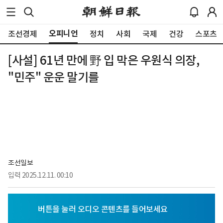
오피니언
조선경제
정치
사회
국제
건강
스포츠
[사설] 61년 만에 野 입 막은 우원식 의장,
"민주" 운운 말기를
조선일보
입력
2025.12.11. 00:10