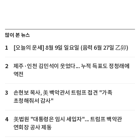
많이 본 뉴스
1
[오늘의 운세] 8월 9일 일요일 (음력 6월 27일 乙卯)
2
제주·인천 김민석이 웃었다... 누적 득표도 정청래에
역전
3
손현보 목사, 美 백악관서 트럼프 접견 "가족
초청해줘서 감사"
4
美법원 "대통령은 임시 세입자"... 트럼프 백악관
연회장 공사 제동