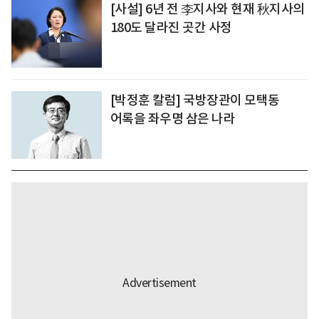
[사설] 6년 전 李지사와 현재 秋지사의
180도 달라진 곳간 사정
[박정훈 칼럼] 국방장관이 모택동
어록을 좌우명 삼은 나라