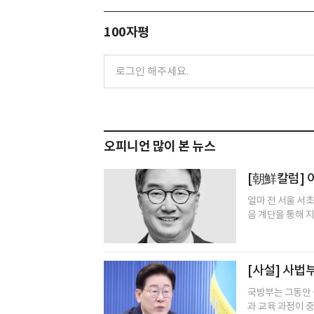
100자평
오피니언 많이 본 뉴스
[朝鮮칼럼] 
얼마 전 서울 서
음 계단을 통해 지
[사설] 사법
국방부는 그동안 
과 교육 과정이 중