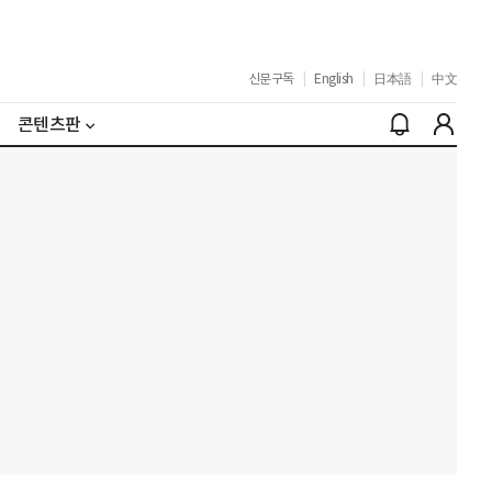
신문구독
|
English
|
日本語
|
中文
콘텐츠판