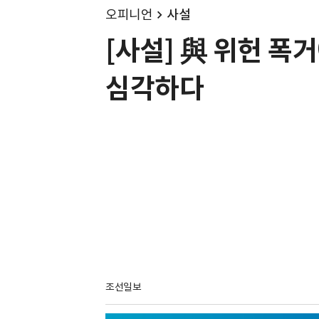
오피니언
사설
[사설] 與 위헌 폭
심각하다
조선일보