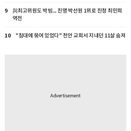
9
與최고위원도 박빙... 친명 박선원 1위로 친청 최민희
역전
10
"침대에 묶여 있었다" 천안 교회서 지내던 11살 숨져