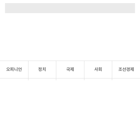
오피니언
정치
국제
사회
조선경제
문화·
조선
스포츠
건강
조선몰
연예
리더스
조선일보 공식 SNS
개인정보처리방침
사이트맵