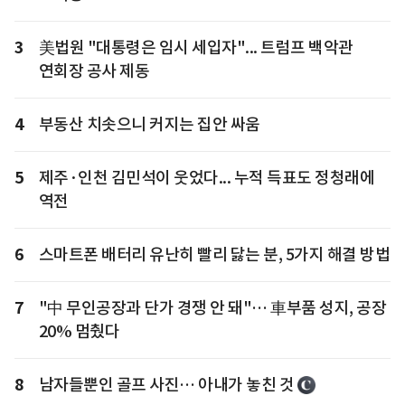
3
美법원 "대통령은 임시 세입자"... 트럼프 백악관
연회장 공사 제동
4
부동산 치솟으니 커지는 집안 싸움
5
제주·인천 김민석이 웃었다... 누적 득표도 정청래에
역전
6
스마트폰 배터리 유난히 빨리 닳는 분, 5가지 해결 방법
7
"中 무인공장과 단가 경쟁 안 돼"… 車부품 성지, 공장
20% 멈췄다
8
남자들뿐인 골프 사진… 아내가 놓친 것