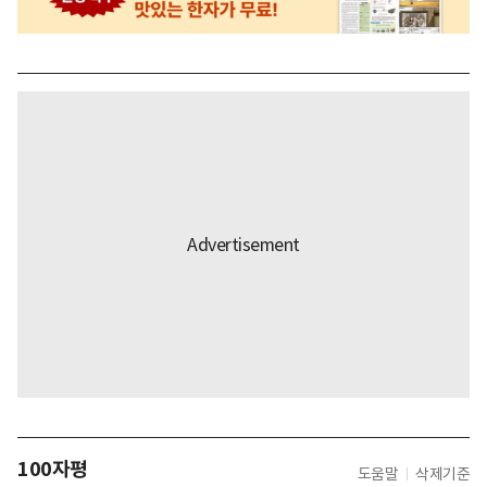
100자평
도움말
삭제기준