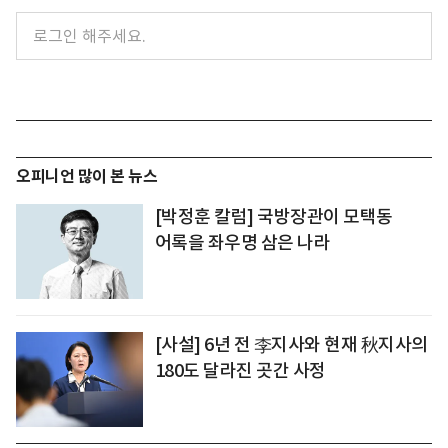
오피니언 많이 본 뉴스
[박정훈 칼럼] 국방장관이 모택동
어록을 좌우명 삼은 나라
[사설] 6년 전 李지사와 현재 秋지사의
180도 달라진 곳간 사정