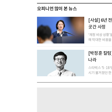
오피니언 많이 본 뉴스
[사설] 6년
곳간 사정
‘재정 비상 상황
해 막대한 비용을
[박정훈 칼럼
나라
스타벅스 ‘5·18
시기 불거졌던 한 화