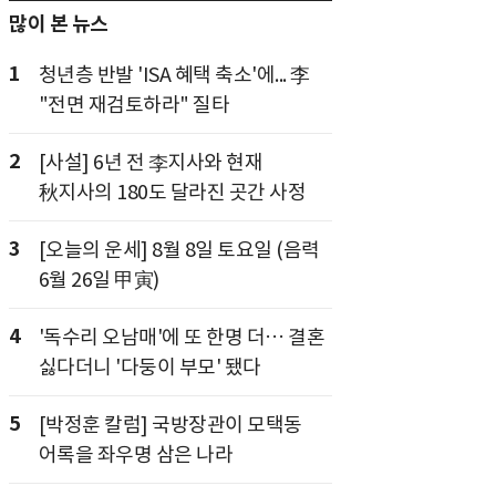
많이 본 뉴스
1
청년층 반발 'ISA 혜택 축소'에... 李
"전면 재검토하라" 질타
2
[사설] 6년 전 李지사와 현재
秋지사의 180도 달라진 곳간 사정
3
[오늘의 운세] 8월 8일 토요일 (음력
6월 26일 甲寅)
4
'독수리 오남매'에 또 한명 더… 결혼
싫다더니 '다둥이 부모' 됐다
5
[박정훈 칼럼] 국방장관이 모택동
어록을 좌우명 삼은 나라