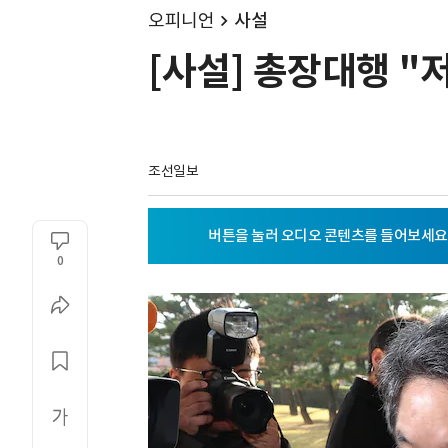
오피니언
사설
[사설] 총장대행 "
조선일보
0