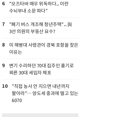
6
"모즈타바 매우 위독하다... 이란
수뇌부내 소문 파다"
7
"폐기 버스 개조해 청년주택"... 與
3선 의원의 부동산 묘수?
8
미 해병대 사령관이 경북 포항을 찾은
이유는
9
변기 수리하던 70대 집주인 흉기로
찌른 30대 세입자 체포
10
"직접 농사 안 지으면 내년까지
팔아라"… 양도세 중과에 떨고 있는
6070