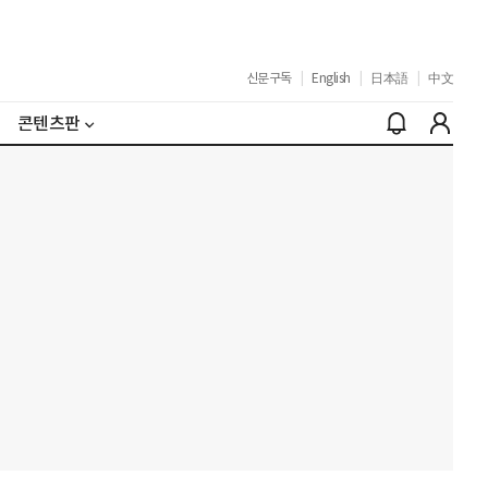
신문구독
|
English
|
日本語
|
中文
콘텐츠판