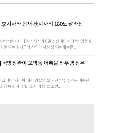
 전 李지사와 현재 秋지사의 180도 달라진
’을 선언한 추미애 경기지사가 6일 소셜미디어에 “산업을 위
 지불하는 경기도가 산업에서 발생하는 세수를...
] 국방장관이 모택동 어록을 좌우명 삼은
 탱크데이’ 사건에 대한 경찰의 철 지난 압수수색은 비슷한
장품 회사의 ‘6·25 마케팅’을 소환...