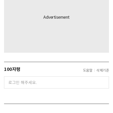
100자평
도움말
삭제기준