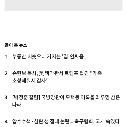
많이 본 뉴스
1
부동산 치솟으니 커지는 '집'안싸움
2
손현보 목사, 美 백악관서 트럼프 접견 "가족
초청해줘서 감사"
3
[박정훈 칼럼] 국방장관이 모택동 어록을 좌우명 삼은
나라
4
압수수색·심판 성 접대 논란... 축구협회, 고개 숙였다