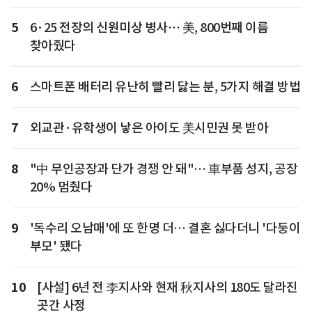
5
6·25 전장의 신원미상 병사… 美, 800번째 이름
찾아줬다
6
스마트폰 배터리 유난히 빨리 닳는 분, 5가지 해결 방법
7
외교관·유학생이 낳은 아이도 美시민권 못 받아
8
"中 무인공장과 단가 경쟁 안 돼"… 車부품 성지, 공장
20% 멈췄다
9
'독수리 오남매'에 또 한명 더… 결혼 싫다더니 '다둥이
부모' 됐다
10
[사설] 6년 전 李지사와 현재 秋지사의 180도 달라진
곳간 사정