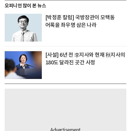
오피니언 많이 본 뉴스
[박정훈 칼럼] 국방장관이 모택동
어록을 좌우명 삼은 나라
[사설] 6년 전 李지사와 현재 秋지사의
180도 달라진 곳간 사정