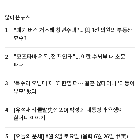
많이 본 뉴스
1
"폐기 버스 개조해 청년주택"... 與 3선 의원의 부동산
묘수?
2
"모즈타바 위독, 접촉 안돼"... 이란 수뇌부 내 소문
파다
3
'독수리 오남매'에 또 한명 더… 결혼 싫다더니 '다둥이
부모' 됐다
4
[유석재의 돌발史전 2.0] 박정희 대통령과 욕쟁이
할머니 이야기
5
[오늘의 운세] 8월 8일 토요일 (음력 6월 26일 甲寅)