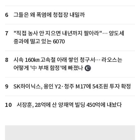
6
그들은 왜 폭염에 청첩장 내밀까
7
"직접 농사 안 지으면 내년까지 팔아라"… 양도세
중과에 떨고 있는 6070
8
시속 160㎞ 고속철 아래 쌓인 청구서… 라오스는
어떻게 '中 부채 함정'에 빠졌나
9
SK하이닉스, 용인 Y2·청주 M17에 54조원 투자 확정
10
서장훈, 28억에 산 양재역 빌딩 450억에 내놨다