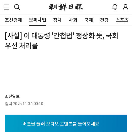
오피니언
조선경제
정치
사회
국제
건강
스포츠
[사설] 이 대통령 '간첩법' 정상화 뜻, 국회
우선 처리를
조선일보
입력
2025.11.07. 00:10