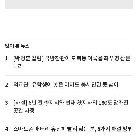
많이 본 뉴스
1
[박정훈 칼럼] 국방장관이 모택동 어록을 좌우명 삼은
나라
2
외교관·유학생이 낳은 아이도 美시민권 못 받아
3
[사설] 6년 전 李지사와 현재 秋지사의 180도 달라진
곳간 사정
4
스마트폰 배터리 유난히 빨리 닳는 분, 5가지 해결 방법