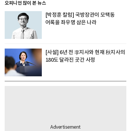
오피니언 많이 본 뉴스
[박정훈 칼럼] 국방장관이 모택동
어록을 좌우명 삼은 나라
[사설] 6년 전 李지사와 현재 秋지사의
180도 달라진 곳간 사정