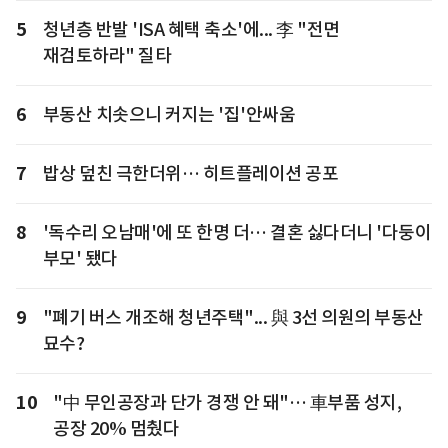
5
청년층 반발 'ISA 혜택 축소'에... 李 "전면
재검토하라" 질타
6
부동산 치솟으니 커지는 '집'안싸움
7
밥상 덮친 극한더위… 히트플레이션 공포
8
'독수리 오남매'에 또 한명 더… 결혼 싫다더니 '다둥이
부모' 됐다
9
"폐기 버스 개조해 청년주택"... 與 3선 의원의 부동산
묘수?
10
"中 무인공장과 단가 경쟁 안 돼"… 車부품 성지,
공장 20% 멈췄다