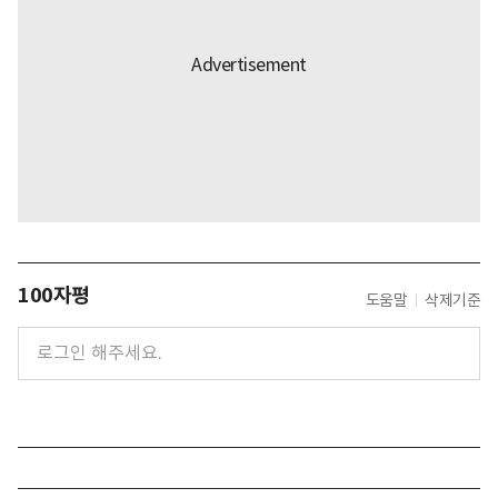
100자평
도움말
삭제기준