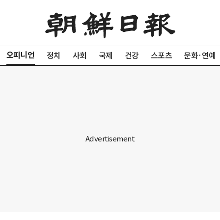
오피니언
정치
사회
국제
건강
스포츠
문화·연예