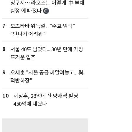
청구서… 라오스는 어떻게 '中 부채
함정'에 빠졌나
7
모즈타바 위독설... "순교 임박"
"만나기 어려워"
8
서울 40도 넘었다... 30년 만에 가장
뜨거운 입추
9
오세훈 "서울 공급 씨말려놓고... 與
적반하장"
10
서장훈, 28억에 산 양재역 빌딩
450억에 내놨다