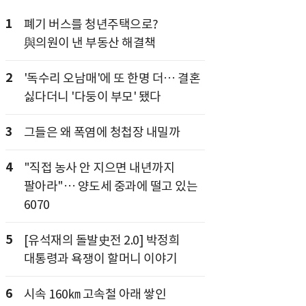
1
폐기 버스를 청년주택으로?
與의원이 낸 부동산 해결책
2
'독수리 오남매'에 또 한명 더… 결혼
싫다더니 '다둥이 부모' 됐다
3
그들은 왜 폭염에 청첩장 내밀까
4
"직접 농사 안 지으면 내년까지
팔아라"… 양도세 중과에 떨고 있는
6070
5
[유석재의 돌발史전 2.0] 박정희
대통령과 욕쟁이 할머니 이야기
6
시속 160㎞ 고속철 아래 쌓인