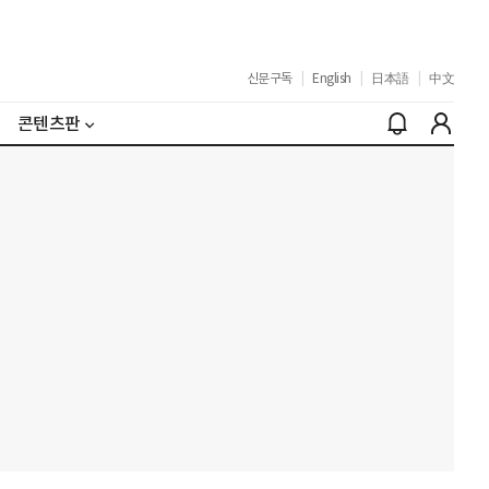
신문구독
|
English
|
日本語
|
中文
콘텐츠판