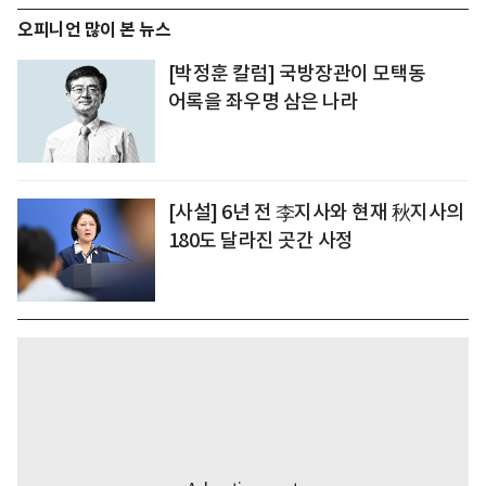
오피니언 많이 본 뉴스
[박정훈 칼럼] 국방장관이 모택동
어록을 좌우명 삼은 나라
[사설] 6년 전 李지사와 현재 秋지사의
180도 달라진 곳간 사정