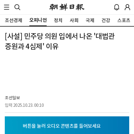
오피니언
조선경제
정치
사회
국제
건강
스포츠
[사설] 민주당 의원 입에서 나온 '대법관
증원과 4심제' 이유
조선일보
입력
2025.10.23. 00:10