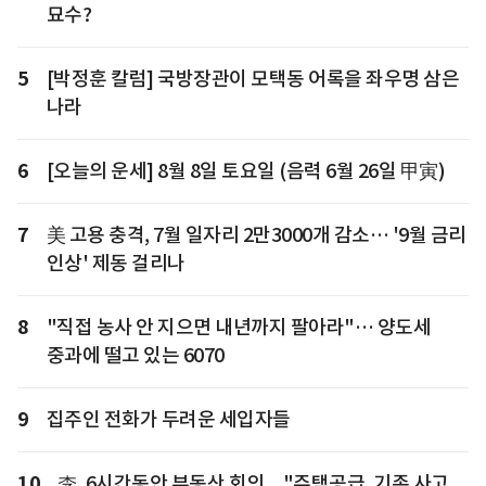
묘수?
5
[박정훈 칼럼] 국방장관이 모택동 어록을 좌우명 삼은
나라
6
[오늘의 운세] 8월 8일 토요일 (음력 6월 26일 甲寅)
7
美 고용 충격, 7월 일자리 2만3000개 감소… '9월 금리
인상' 제동 걸리나
8
"직접 농사 안 지으면 내년까지 팔아라"… 양도세
중과에 떨고 있는 6070
9
집주인 전화가 두려운 세입자들
10
李, 6시간동안 부동산 회의... "주택공급, 기존 사고