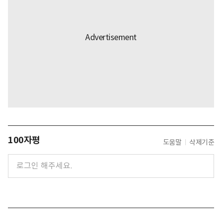
100자평
도움말
삭제기준