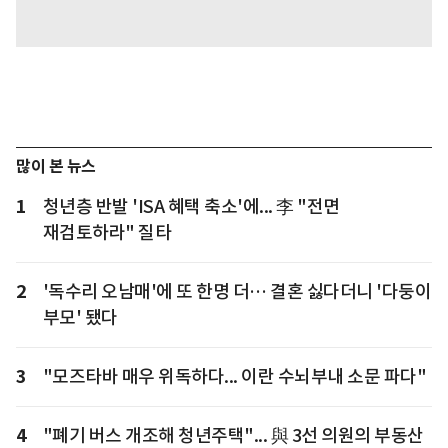
많이 본 뉴스
1
청년층 반발 'ISA 혜택 축소'에... 李 "전면
재검토하라" 질타
2
'독수리 오남매'에 또 한명 더… 결혼 싫다더니 '다둥이
부모' 됐다
3
"모즈타바 매우 위독하다... 이란 수뇌부내 소문 파다"
4
"폐기 버스 개조해 청년주택"... 與 3선 의원의 부동산