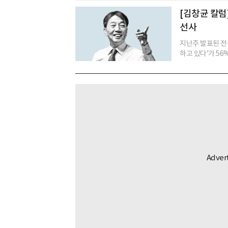
[김창균 칼럼]
선사
지난주 발표된 전
하고 있다’가 56%