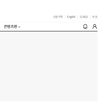
신문구독
|
English
|
日本語
|
中文
콘텐츠판