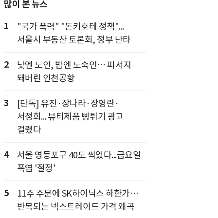
많이 본 뉴스
1
"국가 폭력" "돈키호테 정책"...
서울시 부동산 토론회, 정부 난타
2
낮엔 노인, 밤엔 노숙인… 피서지
돼버린 인천공항
3
[단독] 유진·장나라·장영란·
서정희... 뷰티제품 뻥튀기 광고
걸렸다
4
서울 영등포구 40도 찍었다...금요일
폭염 '절정'
5
11주 주문에 SK하이닉스 하한가…
반복되는 넥스트레이드 가격 왜곡