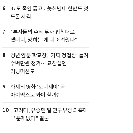
6
37도 폭염 뚫고... 美해병대 한반도 첫
드론 사격
7
"부자들의 주식 투자 법칙대로
했더니, 망하는 게 더 어려웠다"
8
정년 앞둔 학교장, '가짜 청첩장' 돌려
수백만원 챙겨… 교장실엔
러닝머신도
9
화제의 영화 '오디세이' 꼭
아이맥스로 봐야 할까?
10
고려대, 유승민 딸 연구부정 의혹에
"문제없다" 결론