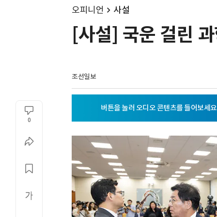
오피니언
사설
[사설] 국운 걸린 
조선일보
0