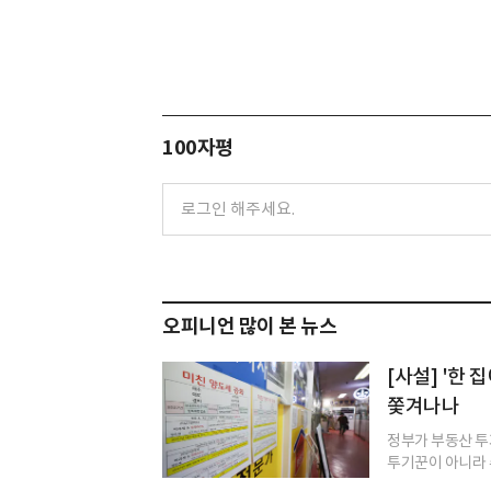
100자평
오피니언 많이 본 뉴스
[사설] '한
쫓겨나나
정부가 부동산 투
투기꾼이 아니라 수