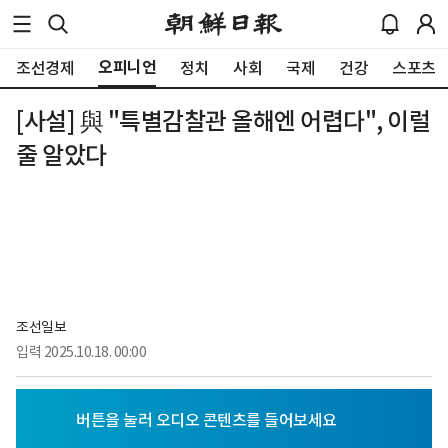
오피니언
조선경제
정치
사회
국제
건강
스포츠
[사설] 與 "특별감찰관 올해엔 어렵다", 이럴
줄 알았다
조선일보
입력
2025.10.18. 00:00