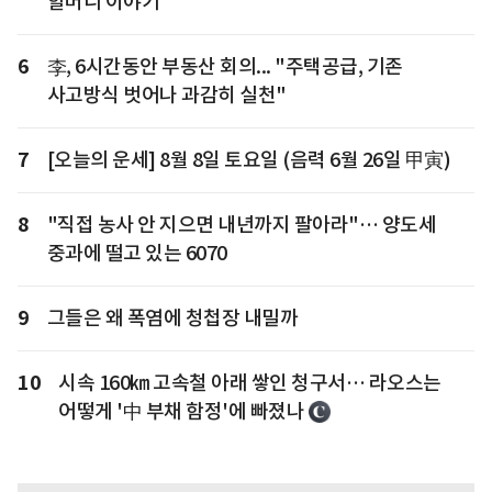
할머니 이야기
6
李, 6시간동안 부동산 회의... "주택공급, 기존
사고방식 벗어나 과감히 실천"
7
[오늘의 운세] 8월 8일 토요일 (음력 6월 26일 甲寅)
8
"직접 농사 안 지으면 내년까지 팔아라"… 양도세
중과에 떨고 있는 6070
9
그들은 왜 폭염에 청첩장 내밀까
10
시속 160㎞ 고속철 아래 쌓인 청구서… 라오스는
어떻게 '中 부채 함정'에 빠졌나