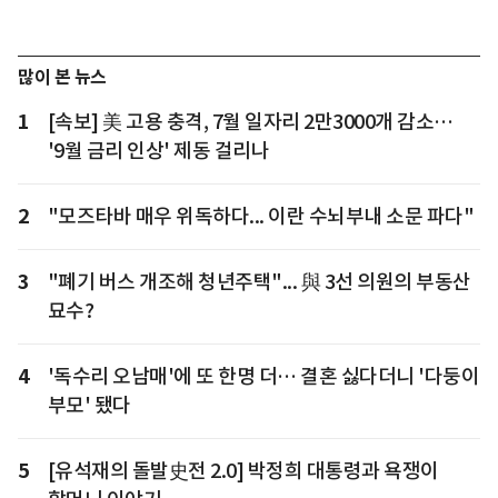
많이 본 뉴스
1
[속보] 美 고용 충격, 7월 일자리 2만3000개 감소…
'9월 금리 인상' 제동 걸리나
2
"모즈타바 매우 위독하다... 이란 수뇌부내 소문 파다"
3
"폐기 버스 개조해 청년주택"... 與 3선 의원의 부동산
묘수?
4
'독수리 오남매'에 또 한명 더… 결혼 싫다더니 '다둥이
부모' 됐다
5
[유석재의 돌발史전 2.0] 박정희 대통령과 욕쟁이