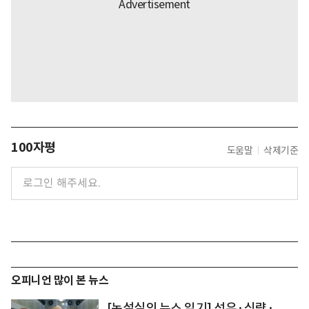
100자평
도움말
삭제기준
오피니언 많이 본 뉴스
[논설실의 뉴스 읽기] 석유·식량·