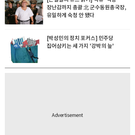
장난감까지 총괄 北 군수동원총국장,
유일하게 숙청 안 됐다
[박성민의 정치 포커스] 민주당
집어삼키는 세 가지 '강박의 늪'