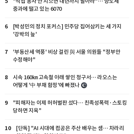
5
"직접 농사 안 지으면 내년까지 팔아라"… 양도세
중과에 떨고 있는 6070
6
[박성민의 정치 포커스] 민주당 집어삼키는 세 가지
'강박의 늪'
7
'부동산세 역풍' 비상 걸린 與 서울 의원들 "정부안
수정해야"
8
시속 160㎞ 고속철 아래 쌓인 청구서… 라오스는
어떻게 '中 부채 함정'에 빠졌나
9
"피해자는 이제 허허벌판 섰다… 친족성폭력·스토킹
당하면 지옥"
10
[단독] "AI 시대에 컴공은 주산 배우는 셈… 차라리