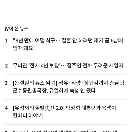
많이 본 뉴스
1
"9년 만에 여덟 식구… 결혼 안 하려던 제가 곧 6남매
엄마 돼요"
2
무너진 '전세 4년 보장'… 집주인 전화 두려운 세입자
3
[논설실의 뉴스 읽기] 석유·식량·장난감까지 총괄 北
군수동원총국장, 유일하게 숙청 안 됐다
4
[유석재의 돌발史전 2.0] 박정희 대통령과 욕쟁이
할머니 이야기