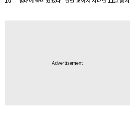
10
"침대에 묶여 있었다" 천안 교회서 지내던 11살 숨져