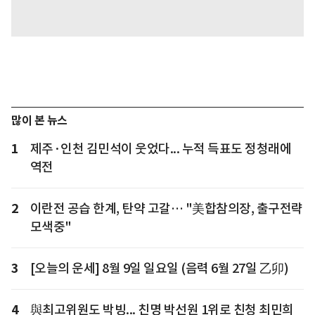
많이 본 뉴스
1
제주·인천 김민석이 웃었다... 누적 득표도 정청래에
역전
2
이란전 공습 한계, 탄약 고갈… "美합참의장, 출구전략
모색중"
3
[오늘의 운세] 8월 9일 일요일 (음력 6월 27일 乙卯)
4
與최고위원도 박빙... 친명 박선원 1위로 친청 최민희