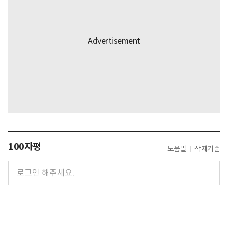
100자평
도움말
삭제기준