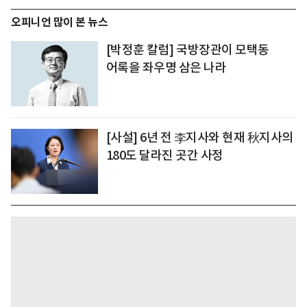
오피니언 많이 본 뉴스
[박정훈 칼럼] 국방장관이 모택동
어록을 좌우명 삼은 나라
[사설] 6년 전 李지사와 현재 秋지사의
180도 달라진 곳간 사정