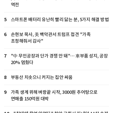
역전
5
스마트폰 배터리 유난히 빨리 닳는 분, 5가지 해결 방법
6
손현보 목사, 美 백악관서 트럼프 접견 "가족
초청해줘서 감사"
7
"中 무인공장과 단가 경쟁 안 돼"… 車부품 성지, 공장
20% 멈췄다
8
부동산 치솟으니 커지는 집안 싸움
9
가족 생계 위해 벼랑끝 시작, 3000원 추어탕으로
연매출 150억원 대박