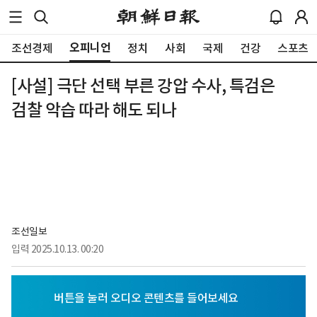
오피니언
조선경제
정치
사회
국제
건강
스포츠
[사설] 극단 선택 부른 강압 수사, 특검은
검찰 악습 따라 해도 되나
조선일보
입력
2025.10.13. 00:20