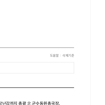
도움말
삭제기준
장난감까지 총괄 北 군수동원총국장,