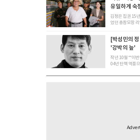
유일하게 숙청
김정은 집권 15년
었던 총참모장 리영
[박성민의 정
'강박의 늪'
작년 10월 ‘“이
04년 탄핵 역풍으