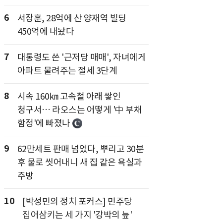
6
서장훈, 28억에 산 양재역 빌딩
450억에 내놨다
7
대통령도 쓴 '근저당 매매', 자녀에게
아파트 물려주는 절세 3단계
8
시속 160㎞ 고속철 아래 쌓인
청구서… 라오스는 어떻게 '中 부채
함정'에 빠졌나
9
62만세트 판매 넘었다, 뿌리고 30분
후 물로 씻어내니 새 집 같은 욕실과
주방
10
[박성민의 정치 포커스] 민주당
집어삼키는 세 가지 '강박의 늪'