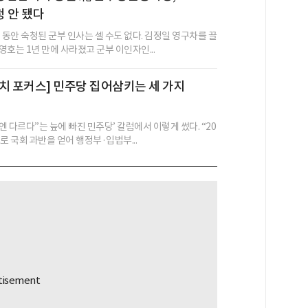
 안 됐다
 동안 숙청된 군부 인사는 셀 수도 없다. 김정일 영구차를 끌
호는 1년 만에 사라졌고 군부 이인자인...
치 포커스] 민주당 집어삼키는 세 가지
번엔 다르다”는 늪에 빠진 민주당’ 칼럼에서 이렇게 썼다. “20
로 국회 과반을 얻어 행정부·입법부...