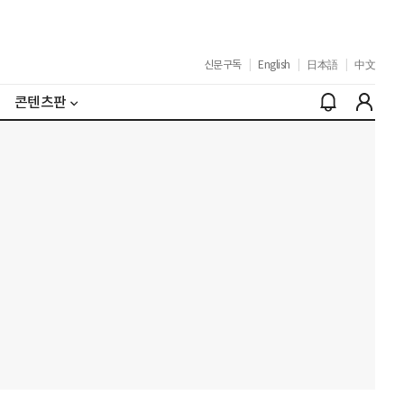
신문구독
|
English
|
日本語
|
中文
콘텐츠판