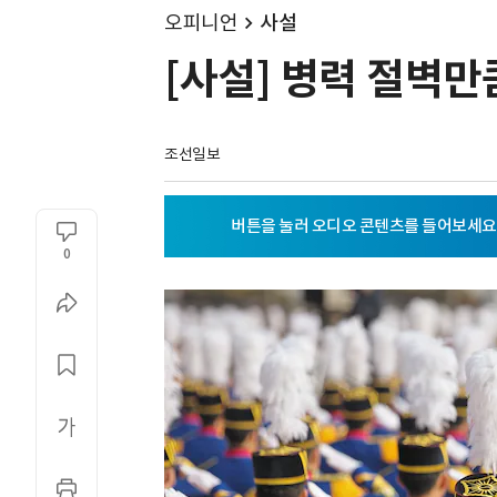
오피니언
사설
[사설] 병력 절벽만
조선일보
0