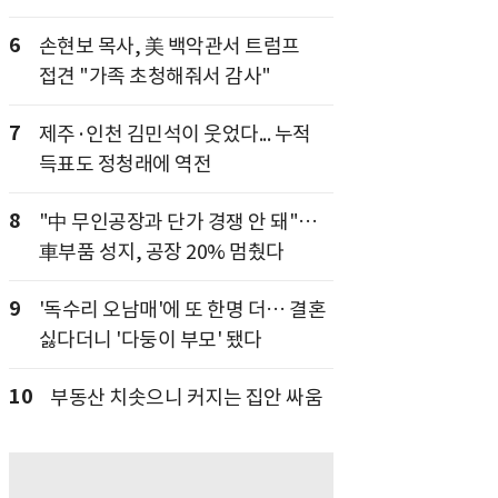
6
손현보 목사, 美 백악관서 트럼프
접견 "가족 초청해줘서 감사"
7
제주·인천 김민석이 웃었다... 누적
득표도 정청래에 역전
8
"中 무인공장과 단가 경쟁 안 돼"…
車부품 성지, 공장 20% 멈췄다
9
'독수리 오남매'에 또 한명 더… 결혼
싫다더니 '다둥이 부모' 됐다
10
부동산 치솟으니 커지는 집안 싸움