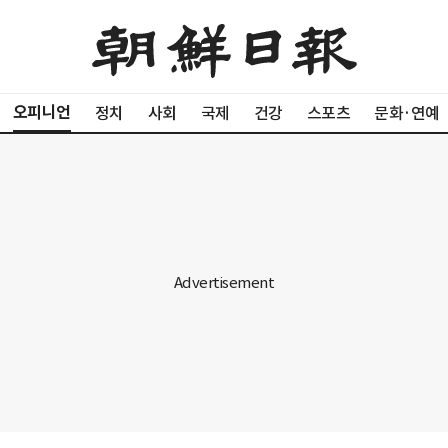
오피니언
정치
사회
국제
건강
스포츠
문화·연예