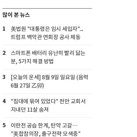
많이 본 뉴스
1
美법원 "대통령은 임시 세입자"...
트럼프 백악관 연회장 공사 제동
2
스마트폰 배터리 유난히 빨리 닳는
분, 5가지 해결 방법
3
[오늘의 운세] 8월 9일 일요일 (음력
6월 27일 乙卯)
4
"침대에 묶여 있었다" 천안 교회서
지내던 11살 숨져
5
이란전 공습 한계, 탄약 고갈…
"美합참의장, 출구전략 모색중"