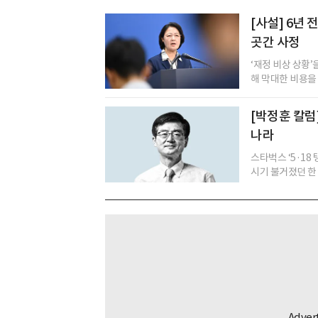
[사설] 6년
곳간 사정
‘재정 비상 상황
해 막대한 비용을
[박정훈 칼럼
나라
스타벅스 ‘5·18
시기 불거졌던 한 화