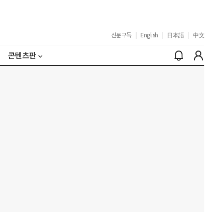
신문구독
|
English
|
日本語
|
中文
콘텐츠판