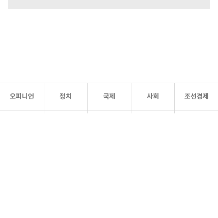
오피니언
정치
국제
사회
조선경제
문화·
조선
스포츠
건강
조선몰
연예
리더스
조선일보 공식 SNS
개인정보처리방침
사이트맵