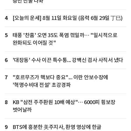
증인 진술 나와
4
[오늘의 운세] 8월 11일 화요일 (음력 6월 29일 丁巳)
5
태풍 '찬홈' 오면 35도 폭염 꺾일까… "일시적으로
완화되도 이어질 것"
6
'대장동' 수사 이끈 특수통... 강백신 검사 사직서 냈다
7
"호르무즈가 핵보다 중요"... 이란 안보수장에
'혁명수비대 전설' 초강경파
8
KB "삼전 주주환원 10배 예상"… 6000피 횡보장
벗어날까
9
BTS에 흥분한 美주지사, 환영 영상에 한글