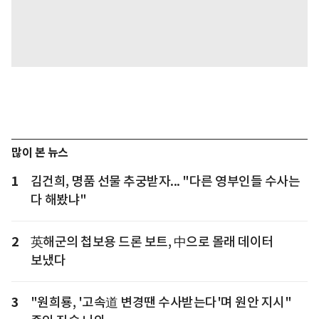
많이 본 뉴스
1
김건희, 명품 선물 추궁받자... "다른 영부인들 수사는
다 해봤냐"
2
英해군의 첩보용 드론 보트, 中으로 몰래 데이터
보냈다
3
"원희룡, '고속道 변경땐 수사받는다'며 원안 지시"