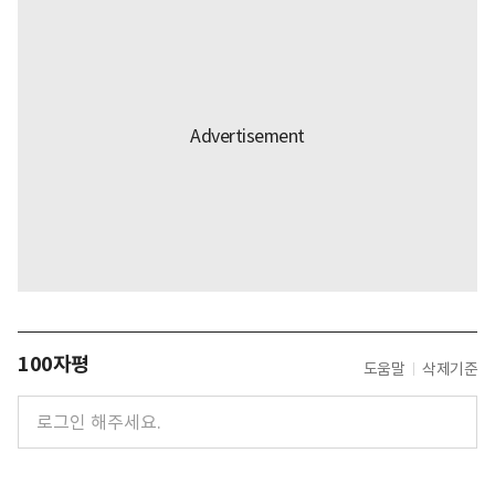
100자평
도움말
삭제기준