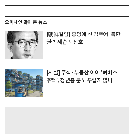
오피니언 많이 본 뉴스
[朝鮮칼럼] 중앙에 선 김주애, 북한
권력 세습의 신호
[사설] 주식·부동산 이어 '폐버스
주택', 청년층 분노 두렵지 않나