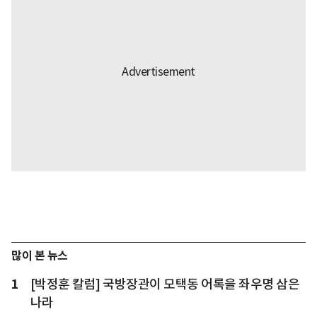
많이 본 뉴스
1
[박정훈 칼럼] 국방장관이 모택동 어록을 좌우명 삼은
나라