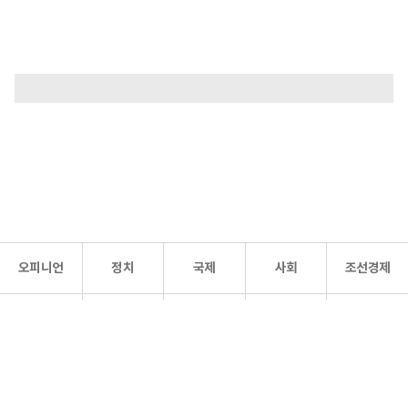
오피니언
정치
국제
사회
조선경제
문화·
조선
스포츠
건강
조선몰
연예
리더스
조선일보 공식 SNS