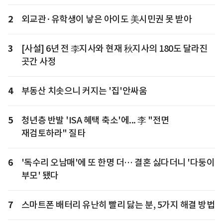
2
외교관·유학생이 낳은 아이도 美시민권 못 받아
3
[사설] 6년 전 李지사와 현재 秋지사의 180도 달라진
곳간 사정
4
부동산 치솟으니 커지는 '집'안싸움
5
청년층 반발 'ISA 혜택 축소'에... 李 "전면
재검토하라" 질타
6
'독수리 오남매'에 또 한명 더… 결혼 싫다더니 '다둥이
부모' 됐다
7
스마트폰 배터리 유난히 빨리 닳는 분, 5가지 해결 방법