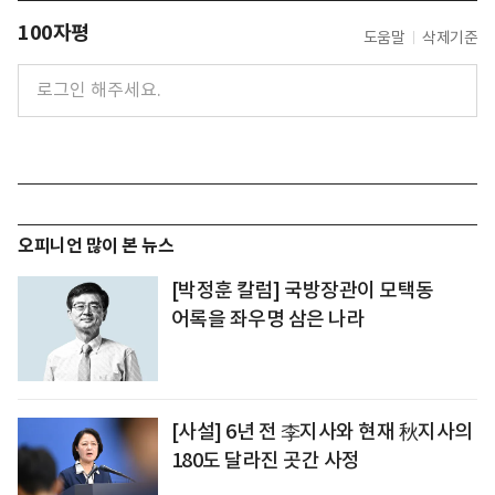
100자평
도움말
삭제기준
오피니언 많이 본 뉴스
[박정훈 칼럼] 국방장관이 모택동
어록을 좌우명 삼은 나라
[사설] 6년 전 李지사와 현재 秋지사의
180도 달라진 곳간 사정