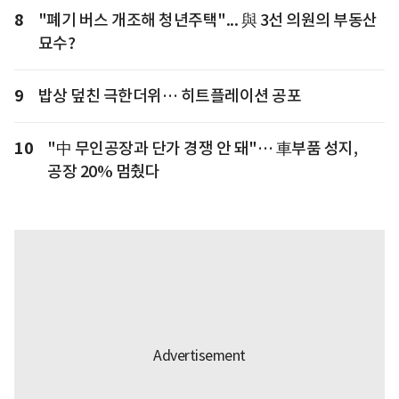
8
"폐기 버스 개조해 청년주택"... 與 3선 의원의 부동산
묘수?
9
밥상 덮친 극한더위… 히트플레이션 공포
10
"中 무인공장과 단가 경쟁 안 돼"… 車부품 성지,
공장 20% 멈췄다