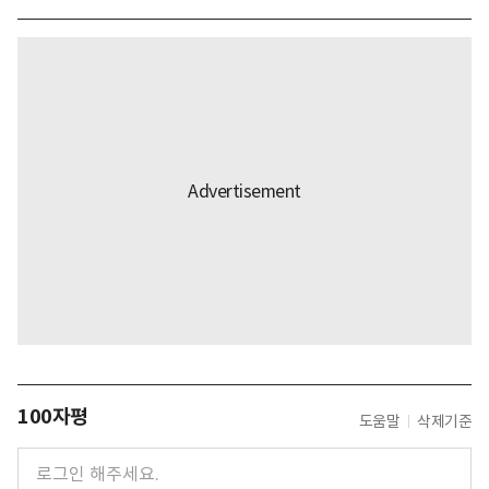
100자평
도움말
삭제기준