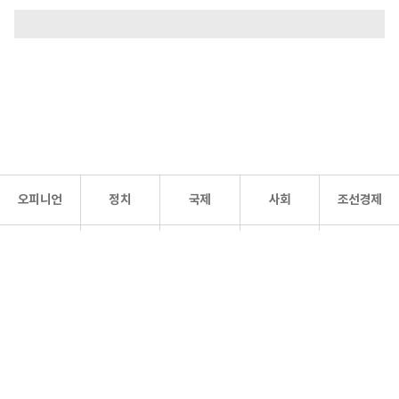
오피니언
정치
국제
사회
조선경제
문화·
조선
스포츠
건강
조선몰
연예
리더스
조선일보 공식 SNS
개인정보처리방침
사이트맵