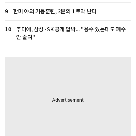
9
한미 야외 기동훈련, 3분의 1 토막 난다
10
추미애, 삼성·SK 공개 압박... "용수 줬는데도 폐수
안 줄여"