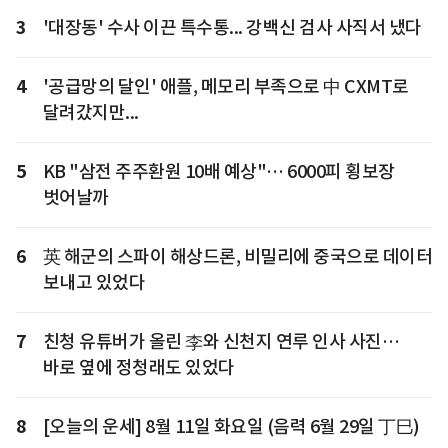
3
'대장동' 수사 이끈 특수통... 강백신 검사 사직서 냈다
4
'공급망의 달인' 애플, 메모리 부족으로 中 CXMT로
달려갔지만...
5
KB "삼전 주주환원 10배 예상"… 6000피 횡보장
벗어날까
6
英 해군의 스파이 해상드론, 비밀리에 중국으로 데이터
보내고 있었다
7
친청 유튜버가 올린 李와 신천지 연루 인사 사진…
바로 옆에 정청래도 있었다
8
[오늘의 운세] 8월 11일 화요일 (음력 6월 29일 丁巳)