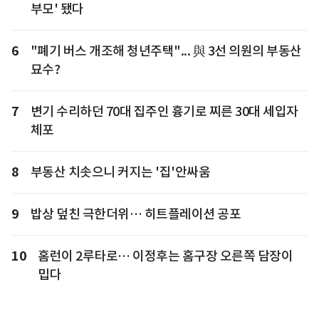
부모' 됐다
6
"폐기 버스 개조해 청년주택"... 與 3선 의원의 부동산
묘수?
7
변기 수리하던 70대 집주인 흉기로 찌른 30대 세입자
체포
8
부동산 치솟으니 커지는 '집'안싸움
9
밥상 덮친 극한더위… 히트플레이션 공포
10
홈런이 2루타로… 이정후는 홈구장 오른쪽 담장이
밉다