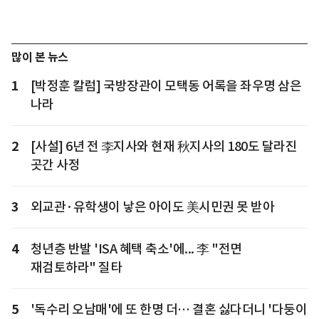
많이 본 뉴스
1
[박정훈 칼럼] 국방장관이 모택동 어록을 좌우명 삼은
나라
2
[사설] 6년 전 李지사와 현재 秋지사의 180도 달라진
곳간 사정
3
외교관·유학생이 낳은 아이도 美시민권 못 받아
4
청년층 반발 'ISA 혜택 축소'에... 李 "전면
재검토하라" 질타
5
'독수리 오남매'에 또 한명 더… 결혼 싫다더니 '다둥이