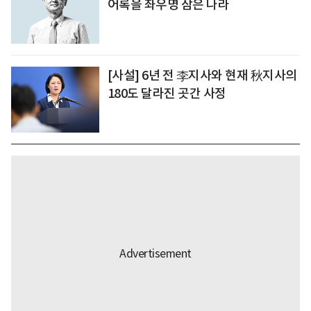
어록을 좌우명 삼은 나라
[사설] 6년 전 李지사와 현재 秋지사의
180도 달라진 곳간 사정