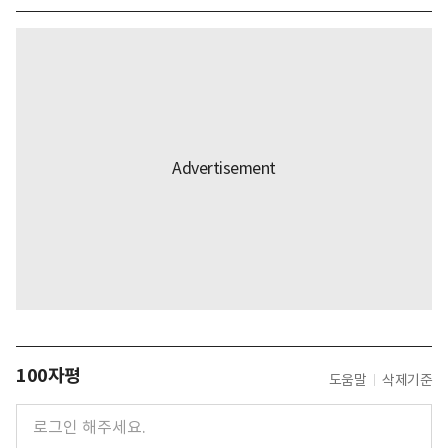
100자평
도움말
삭제기준