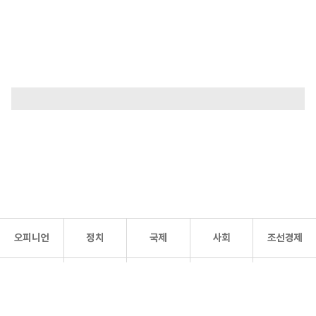
오피니언
정치
국제
사회
조선경제
문화·
조선
스포츠
건강
조선몰
연예
리더스