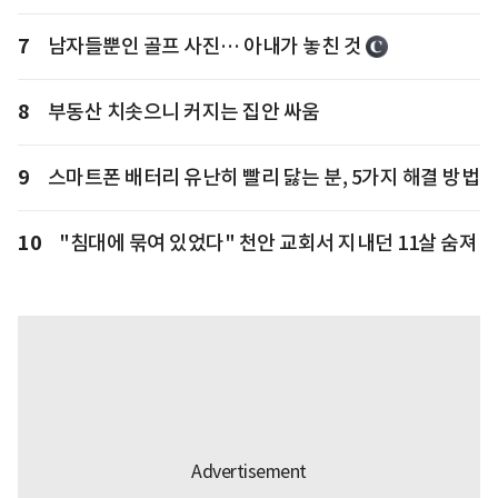
7
남자들뿐인 골프 사진… 아내가 놓친 것
8
부동산 치솟으니 커지는 집안 싸움
9
스마트폰 배터리 유난히 빨리 닳는 분, 5가지 해결 방법
10
"침대에 묶여 있었다" 천안 교회서 지내던 11살 숨져