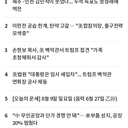
1
제주·인천 김민석이 웃었다... 누적 득표도 정청래에
역전
2
이란전 공습 한계, 탄약 고갈… "美합참의장, 출구전략
모색중"
3
손현보 목사, 美 백악관서 트럼프 접견 "가족
초청해줘서 감사"
4
美법원 "대통령은 임시 세입자"... 트럼프 백악관
연회장 공사 제동
5
[오늘의 운세] 8월 9일 일요일 (음력 6월 27일 乙卯)
6
"中 무인공장과 단가 경쟁 안 돼"… 車부품 성지, 공장
20% 멈췄다