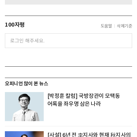
100자평
도움말
삭제기준
오피니언 많이 본 뉴스
[박정훈 칼럼] 국방장관이 모택동
어록을 좌우명 삼은 나라
[사설] 6년 전 李지사와 현재 秋지사의