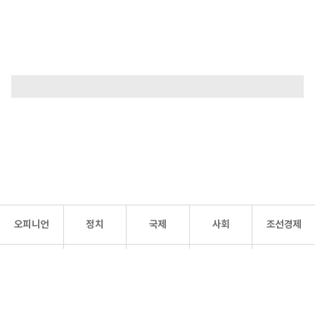
오피니언
정치
국제
사회
조선경제
문화·
조선
스포츠
건강
조선몰
연예
리더스
조선일보 공식 SNS