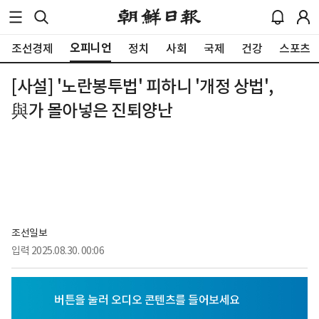
오피니언
조선경제
정치
사회
국제
건강
스포츠
[사설] '노란봉투법' 피하니 '개정 상법',
與가 몰아넣은 진퇴양난
조선일보
입력
2025.08.30. 00:06