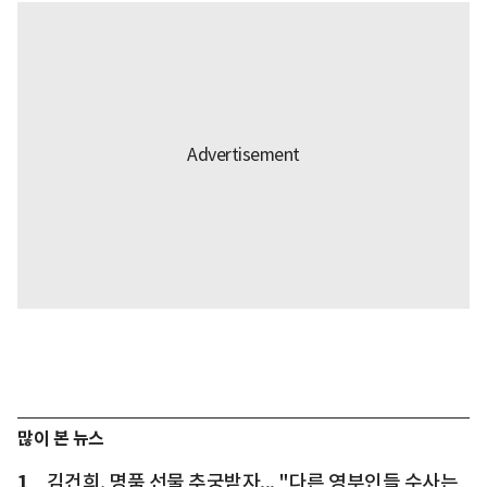
많이 본 뉴스
1
김건희, 명품 선물 추궁받자... "다른 영부인들 수사는