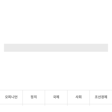
오피니언
정치
국제
사회
조선경제
문화·
조선
스포츠
건강
조선몰