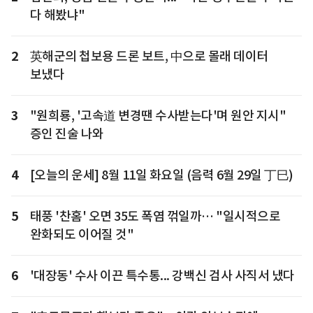
다 해봤냐"
2
英해군의 첩보용 드론 보트, 中으로 몰래 데이터
보냈다
3
"원희룡, '고속道 변경땐 수사받는다'며 원안 지시"
증인 진술 나와
4
[오늘의 운세] 8월 11일 화요일 (음력 6월 29일 丁巳)
5
태풍 '찬홈' 오면 35도 폭염 꺾일까… "일시적으로
완화되도 이어질 것"
6
'대장동' 수사 이끈 특수통... 강백신 검사 사직서 냈다