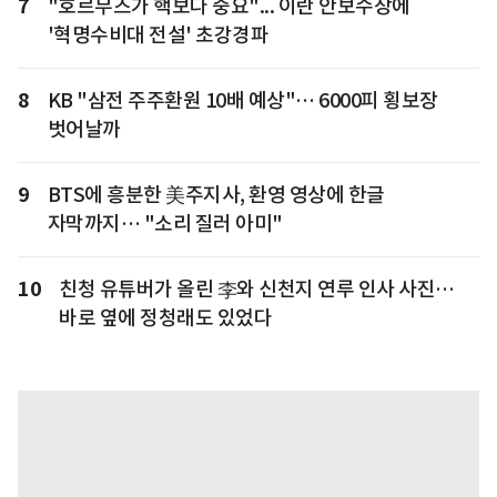
7
"호르무즈가 핵보다 중요"... 이란 안보수장에
'혁명수비대 전설' 초강경파
8
KB "삼전 주주환원 10배 예상"… 6000피 횡보장
벗어날까
9
BTS에 흥분한 美주지사, 환영 영상에 한글
자막까지… "소리 질러 아미"
10
친청 유튜버가 올린 李와 신천지 연루 인사 사진…
바로 옆에 정청래도 있었다