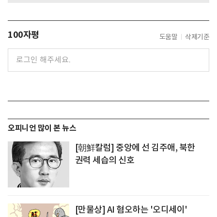
100자평
도움말
삭제기준
오피니언 많이 본 뉴스
[朝鮮칼럼] 중앙에 선 김주애, 북한
권력 세습의 신호
[만물상] AI 혐오하는 '오디세이'