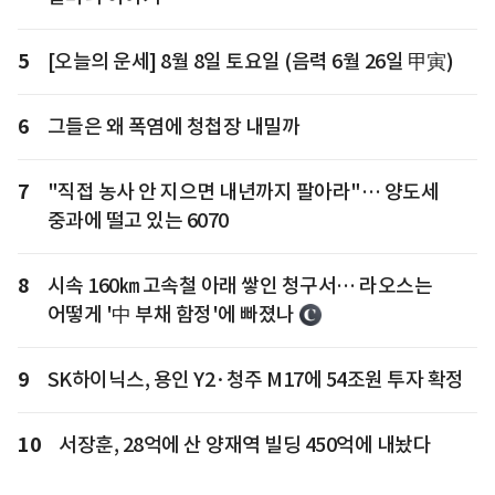
5
[오늘의 운세] 8월 8일 토요일 (음력 6월 26일 甲寅)
6
그들은 왜 폭염에 청첩장 내밀까
7
"직접 농사 안 지으면 내년까지 팔아라"… 양도세
중과에 떨고 있는 6070
8
시속 160㎞ 고속철 아래 쌓인 청구서… 라오스는
어떻게 '中 부채 함정'에 빠졌나
9
SK하이닉스, 용인 Y2·청주 M17에 54조원 투자 확정
10
서장훈, 28억에 산 양재역 빌딩 450억에 내놨다