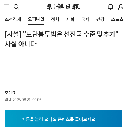
오피니언
조선경제
정치
사회
국제
건강
스포츠
[사설] "노란봉투법은 선진국 수준 맞추기"
사실 아니다
조선일보
입력
2025.08.21. 00:06