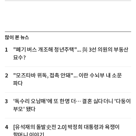
많이 본 뉴스
1
"폐기 버스 개조해 청년주택"... 與 3선 의원의 부동산
묘수?
2
"모즈타바 위독, 접촉 안돼"... 이란 수뇌부 내 소문
파다
3
'독수리 오남매'에 또 한명 더… 결혼 싫다더니 '다둥이
부모' 됐다
4
[유석재의 돌발史전 2.0] 박정희 대통령과 욕쟁이
할머니 이야기