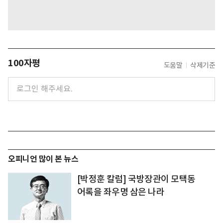
100자평
도움말
삭제기준
오피니언 많이 본 뉴스
[박정훈 칼럼] 국방장관이 모택동
어록을 좌우명 삼은 나라