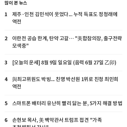
많이 본 뉴스
1
제주·인천 김민석이 웃었다... 누적 득표도 정청래에
역전
2
이란전 공습 한계, 탄약 고갈… "美합참의장, 출구전략
모색중"
3
[오늘의 운세] 8월 9일 일요일 (음력 6월 27일 乙卯)
4
與최고위원도 박빙... 친명 박선원 1위로 친청 최민희
역전
5
스마트폰 배터리 유난히 빨리 닳는 분, 5가지 해결 방법
6
손현보 목사, 美 백악관서 트럼프 접견 "가족