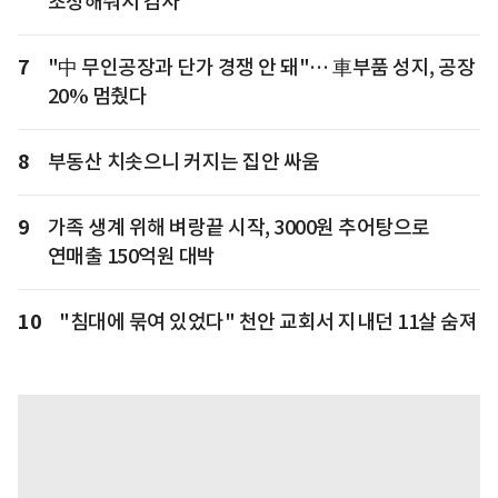
초청해줘서 감사"
7
"中 무인공장과 단가 경쟁 안 돼"… 車부품 성지, 공장
20% 멈췄다
8
부동산 치솟으니 커지는 집안 싸움
9
가족 생계 위해 벼랑끝 시작, 3000원 추어탕으로
연매출 150억원 대박
10
"침대에 묶여 있었다" 천안 교회서 지내던 11살 숨져