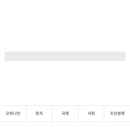
오피니언
정치
국제
사회
조선경제
문화·
조선
스포츠
건강
조선몰