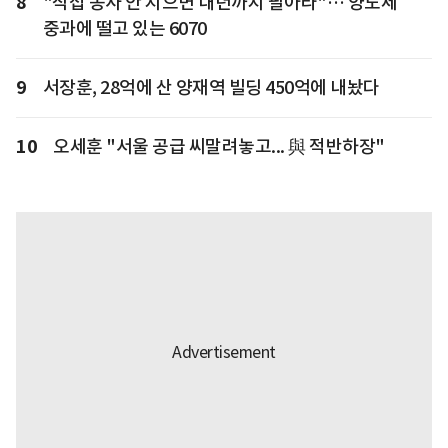
8
"직접 농사 안 지으면 내년까지 팔아라"… 양도세
중과에 떨고 있는 6070
9
서장훈, 28억에 산 양재역 빌딩 450억에 내놨다
10
오세훈 "서울 공급 씨말려놓고... 與 적반하장"