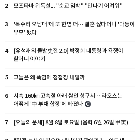
2
모즈타바 위독설... "순교 임박" "만나기 어려워"
3
'독수리 오남매'에 또 한명 더… 결혼 싫다더니 '다둥이
부모' 됐다
4
[유석재의 돌발史전 2.0] 박정희 대통령과 욕쟁이
할머니 이야기
5
그들은 왜 폭염에 청첩장 내밀까
6
시속 160㎞ 고속철 아래 쌓인 청구서… 라오스는
어떻게 '中 부채 함정'에 빠졌나
7
[오늘의 운세] 8월 8일 토요일 (음력 6월 26일 甲寅)