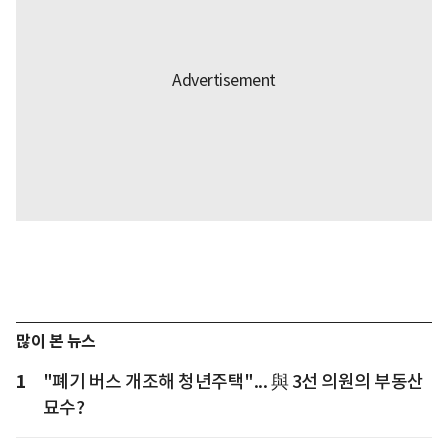
많이 본 뉴스
1
"폐기 버스 개조해 청년주택"... 與 3선 의원의 부동산
묘수?