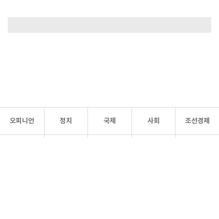
오피니언
정치
국제
사회
조선경제
문화·
조선
스포츠
건강
조선몰
연예
리더스
조선일보 공식 SNS